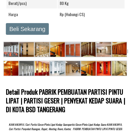
Berat(/pcs)
80 Kg
Harga
Rp (Hubungi CS)
Beli Sekarang
Detail Produk PABRIK PEMBUATAN PARTISI PINTU
LIPAT | PARTISI GESER | PENYEKAT KEDAP SUARA |
DI KOTA BSD TANGERANG
KAMI AHLINYA.! Cari Partisi Geser/pintu Lipat Kedap Suarapartisi Geser/pintu Lipat Kedap Suara KAMI AHLINYA,
Cari Partisi Penyekat Ruangan, Rapat, Meeting Room, Kantor, PABRIK PEMBUATAN PINTU LIPAT/PINTU GESER