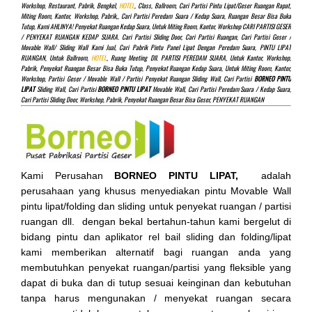
Workshop, Restaurant, Pabrik, Bengkel,
HOTEL
, Class, Ballroom, Cari Partisi Pintu Lipat/Geser Ruangan Rapat,
Miting Room, Kantor, Workshop, Pabrik,, Cari Partisi Peredam Suara / Kedap Suara, Ruangan Besar Bisa Buka
Tutup, Kami AHLINYA! Penyekat Ruangan Kedap Suara, Untuk Miting Room, Kantor, Workshop CARI PARTISI GESER
/ PENYEKAT RUANGAN KEDAP SUARA. Cari Partisi Sliding Door, Cari Partisi Ruangan, Cari Partisi Geser /
Movable Wall/ Sliding Wall Kami Jual, Cari Pabrik Pintu Panel Lipat Dengan Peredam Suara, PINTU LIPAT
RUANGAN, Untuk Ballroom,
HOTEL
, Ruang Meeting Dll. PARTISI PEREDAM SUARA, Untuk Kantor, Workshop,
Pabrik, Penyekat Ruangan Besar Bisa Buka Tutup, Penyekat Ruangan Kedap Suara, Untuk Miting Room, Kantor,
Workshop, Partisi Geser / Movable Wall / Partisi Penyekat Ruangan Sliding Wall, Cari Partisi
BORNEO PINTU
LIPAT
Sliding Wall, Cari Partisi
BORNEO PINTU LIPAT
Movable Wall, Cari Partisi Peredam Suara / Kedap Suara,
Cari Partisi Sliding Door, Workshop, Pabrik, Penyekat Ruangan Besar Bisa Geser, PENYEKAT RUANGAN
Kami Perusahan
BORNEO PINTU LIPAT,
adalah
perusahaan yang khusus menyediakan pintu Movable Wall
pintu lipat/folding dan sliding untuk penyekat ruangan / partisi
ruangan dll. dengan bekal bertahun-tahun kami bergelut di
bidang pintu dan aplikator rel bail sliding dan folding/lipat
kami memberikan alternatif bagi ruangan anda yang
membutuhkan penyekat ruangan/partisi yang fleksible yang
dapat di buka dan di tutup sesuai keinginan dan kebutuhan
tanpa harus mengunakan / menyekat ruangan secara