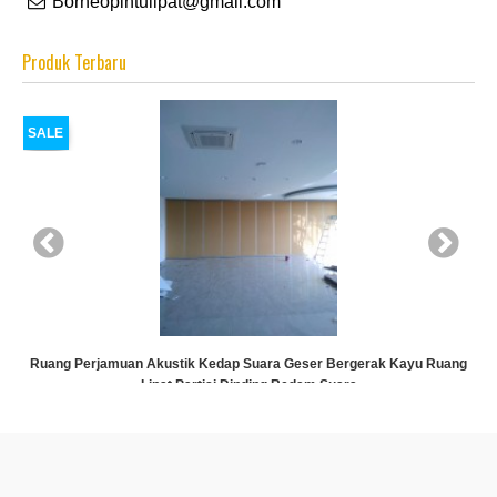
Borneopintulipat@gmail.com
Produk Terbaru
SALE
ti
Ruang Perjamuan Akustik Kedap Suara Geser Bergerak Kayu Ruang
Lipat Partisi Dinding Redam Suara
Rp (Hubungi CS)