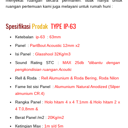
menyekat ruangan secara permanen. tidak hanya untuk
ruangan pertemuan kami juga melayani untuk rumah huni :
Spesifikasi
Prodak
TYPE IP-63
Ketebalan
ip-63
:
63mm
Panel :
PartBout Acoustic 12mm x2
Isi Panel :
Glasshool 32Kg/m3
Sound Rating STC :
MAX 25db
*dibantu dengan
pengkondisian ruangan Acoutic
Rell & Roda :
Rell Alumunium & Roda Bering, Roda Nilon
Fame list sisi Panel :
Alumunium Natural Anodized (Silper
almunium CR.4)
Rangka Panel :
Holo hitam 4 x 4 T.1mm & Holo hitam 2 x
4 T.0,8mm &
Berat Panel /m2 :
20Kg/m2
Ketingian Max :
1m s/d 5m