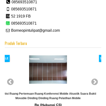
085693510871
085693510871
52 1919 FB
085693510871
Borneopintulipat@gmail.com
Produk Terbaru
SALE
 Konferensi Mobile Akustik Suara Bukti
ding Ruang Pelatihan Mobile
Hubungi CS)