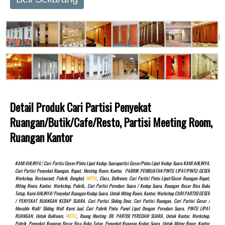
Detail Produk Cari Partisi Penyekat
Ruangan/butik/cafe/resto, Partisi Meeting Room,
Ruangan Kantor
KAMI AHLINYA.! Cari Partisi Geser/pintu Lipat Kedap Suarapartisi Geser/pintu Lipat Kedap Suara KAMI AHLINYA,
Cari Partisi Penyekat Ruangan, Rapat, Meeting Room, Kantor, PABRIK PEMBUATAN PINTU LIPAT/PINTU GESER
Workshop, Restaurant, Pabrik, Bengkel,
HOTEL
, Class, Ballroom, Cari Partisi Pintu Lipat/Geser Ruangan Rapat,
Miting Room, Kantor, Workshop, Pabrik,, Cari Partisi Peredam Suara / Kedap Suara, Ruangan Besar Bisa Buka
Tutup, Kami AHLINYA! Penyekat Ruangan Kedap Suara, Untuk Miting Room, Kantor, Workshop CARI PARTISI GESER
/ PENYEKAT RUANGAN KEDAP SUARA. Cari Partisi Sliding Door, Cari Partisi Ruangan, Cari Partisi Geser /
Movable Wall/ Sliding Wall Kami Jual, Cari Pabrik Pintu Panel Lipat Dengan Peredam Suara, PINTU LIPAT
RUANGAN, Untuk Ballroom,
HOTEL
, Ruang Meeting Dll. PARTISI PEREDAM SUARA, Untuk Kantor, Workshop,
Pabrik, Penyekat Ruangan Besar Bisa Buka Tutup, Penyekat Ruangan Kedap Suara, Untuk Miting Room, Kantor,