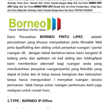
Workshop, Partisi Geser / Movable Wall / Partisi Penyekat Ruangan Sliding Wall, Cari Partisi
BORNEO PINTU
LIPAT
Sliding Wall, Cari Partisi
BORNEO PINTU LIPAT
Movable Wall, Cari Partisi Peredam Suara / Kedap Suara,
Cari Partisi Sliding Door, Workshop, Pabrik, Penyekat Ruangan Besar Bisa Geser, PENYEKAT RUANGAN
Kami Perusahan
BORNEO PINTU LIPAT,
adalah
perusahaan yang khusus menyediakan pintu Movable Wall
pintu lipat/folding dan sliding untuk penyekat ruangan / partisi
ruangan dll. dengan bekal bertahun-tahun kami bergelut di
bidang pintu dan aplikator rel bail sliding dan folding/lipat
kami memberikan alternatif bagi ruangan anda yang
membutuhkan penyekat ruangan/partisi yang fleksible yang
dapat di buka dan di tutup sesuai keinginan dan kebutuhan
tanpa harus mengunakan / menyekat ruangan secara
permanen. tidak hanya untuk ruangan pertemuan kami juga
melayani untuk rumah huni,
.
1.TYPE : BORNEO iP-Office