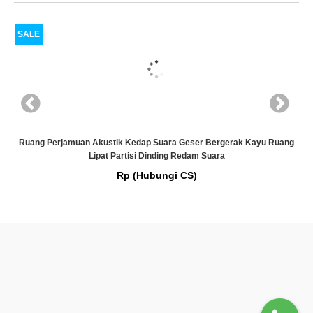
SALE
Bergerak Kayu Ruang
KAMI AHLINYA…! Partsi Penyekat Ruangan Red
ara
Rp (Hubungi CS)