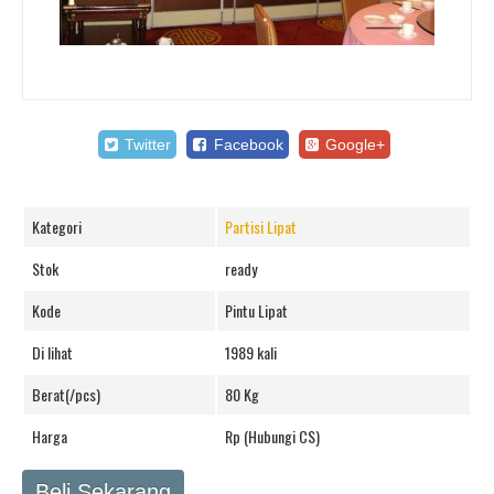
Twitter
Facebook
Google+
Kategori
Partisi Lipat
Stok
ready
Kode
Pintu Lipat
Di lihat
1989 kali
Berat(/pcs)
80 Kg
Harga
Rp (Hubungi CS)
Beli Sekarang