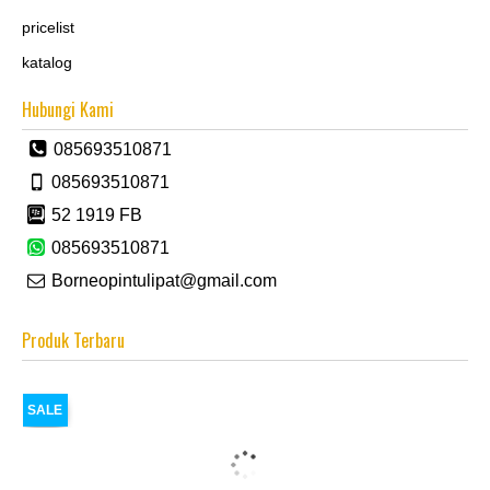
pricelist
katalog
Hubungi Kami
085693510871
085693510871
52 1919 FB
085693510871
Borneopintulipat@gmail.com
Produk Terbaru
SALE