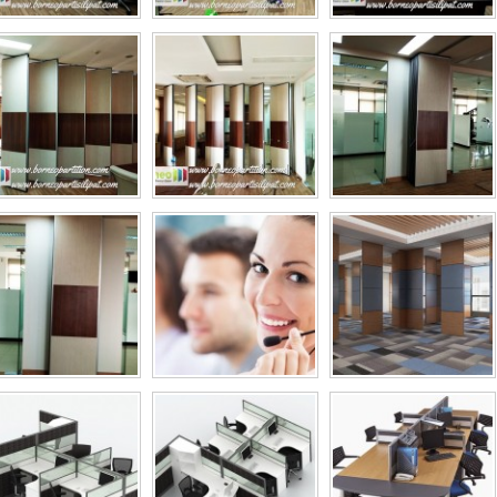
amuan Akustik Kedap Suara Geser
Ruang Perjamuan Akustik Kedap Suara
Kayu Ruang Lipat Partisi Dinding
Bergerak Kayu Ruang Lipat Partisi Di
Redam Suara
Redam Suara
Rp (Hubungi CS)
Rp (Hubungi CS)