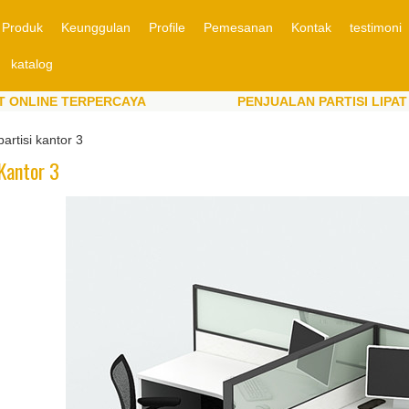
Produk
Keunggulan
Profile
Pemesanan
Kontak
testimoni
katalog
E TERPERCAYA
PENJUALAN PARTISI LIPAT ONLINE
E TERPERCAYA
PENJUALAN PARTISI LIPAT ONLINE
partisi kantor 3
 Kantor 3