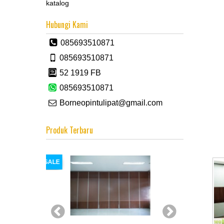
katalog
Hubungi Kami
085693510871
085693510871
52 1919 FB
085693510871
Borneopintulipat@gmail.com
Produk Terbaru
SALE
SALE