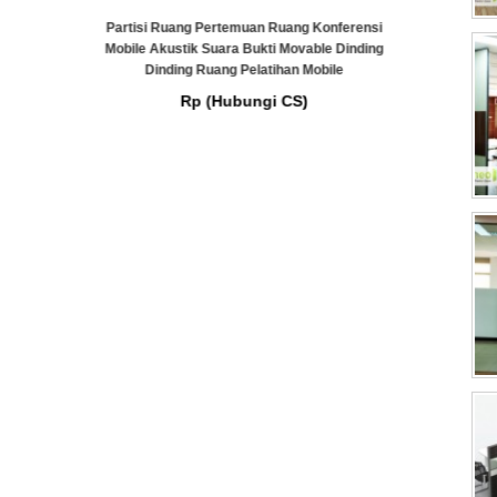
g Konferensi
Ruang Perj
able Dinding
Bergerak 
Mobile
Ruang Perjamuan Akustik Kedap Suara Geser
)
Bergerak Kayu Ruang Lipat Partisi Dinding
Redam Suara
Rp (Hubungi CS)