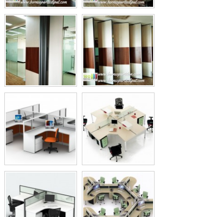
 Geser
KAMI AHLINYA…! Partsi Penyekat Ruangan
nding
Redam Suara.
Rp (Hubungi CS)