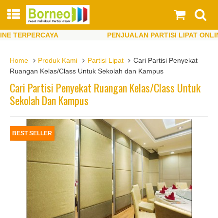
 TERPERCAYA
PENJUALAN PARTISI LIPAT ONLINE 
 TERPERCAYA
PENJUALAN PARTISI LIPAT ONLINE 
Home
Produk Kami
Partisi Lipat
Cari Partisi Penyekat
Ruangan Kelas/Class Untuk Sekolah dan Kampus
Cari Partisi Penyekat Ruangan Kelas/Class Untuk
Sekolah Dan Kampus
BEST SELLER