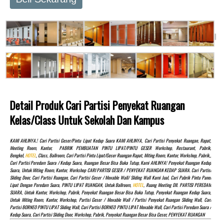
Detail Produk Cari Partisi Penyekat Ruangan
Kelas/Class Untuk Sekolah Dan Kampus
KAMI AHLINYA.! Cari Partisi Geser/pintu Lipat Kedap Suara KAMI AHLINYA, Cari Partisi Penyekat Ruangan, Rapat,
Meeting Room, Kantor, PABRIK PEMBUATAN PINTU LIPAT/PINTU GESER Workshop, Restaurant, Pabrik,
Bengkel,
HOTEL
, Class, Ballroom, Cari Partisi Pintu Lipat/Geser Ruangan Rapat, Miting Room, Kantor, Workshop, Pabrik,,
Cari Partisi Peredam Suara / Kedap Suara, Ruangan Besar Bisa Buka Tutup, Kami AHLINYA! Penyekat Ruangan Kedap
Suara, Untuk Miting Room, Kantor, Workshop CARI PARTISI GESER / PENYEKAT RUANGAN KEDAP SUARA. Cari Partisi
Sliding Door, Cari Partisi Ruangan, Cari Partisi Geser / Movable Wall/ Sliding Wall Kami Jual, Cari Pabrik Pintu Panel
Lipat Dengan Peredam Suara, PINTU LIPAT RUANGAN, Untuk Ballroom,
HOTEL
, Ruang Meeting Dll. PARTISI PEREDAM
SUARA, Untuk Kantor, Workshop, Pabrik, Penyekat Ruangan Besar Bisa Buka Tutup, Penyekat Ruangan Kedap Suara,
Untuk Miting Room, Kantor, Workshop, Partisi Geser / Movable Wall / Partisi Penyekat Ruangan Sliding Wall, Cari
Partisi BORNEO PINTU LIPAT Sliding Wall, Cari Partisi BORNEO PINTU LIPAT Movable Wall, Cari Partisi Peredam Suara /
Kedap Suara, Cari Partisi Sliding Door, Workshop, Pabrik, Penyekat Ruangan Besar Bisa Geser, PENYEKAT RUANGAN