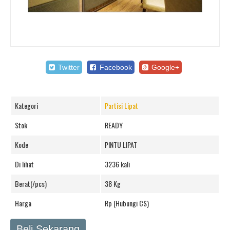
Twitter
Facebook
Google+
Kategori
Partisi Lipat
Stok
READY
Kode
PINTU LIPAT
Di lihat
3236 kali
Berat(/pcs)
38 Kg
Harga
Rp (Hubungi CS)
Beli Sekarang