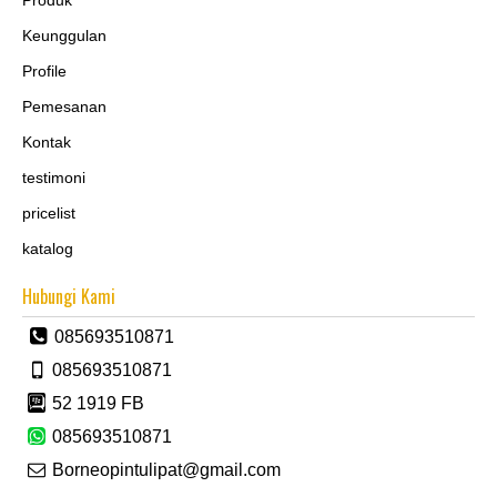
Produk
Keunggulan
Profile
Pemesanan
Kontak
testimoni
pricelist
katalog
Hubungi Kami
085693510871
085693510871
52 1919 FB
085693510871
Borneopintulipat@gmail.com