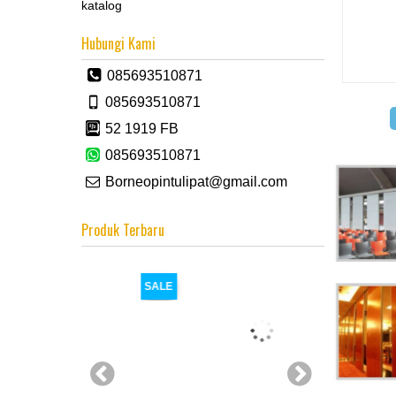
katalog
Hubungi Kami
085693510871
085693510871
52 1919 FB
085693510871
Borneopintulipat@gmail.com
Produk Terbaru
SALE
SALE