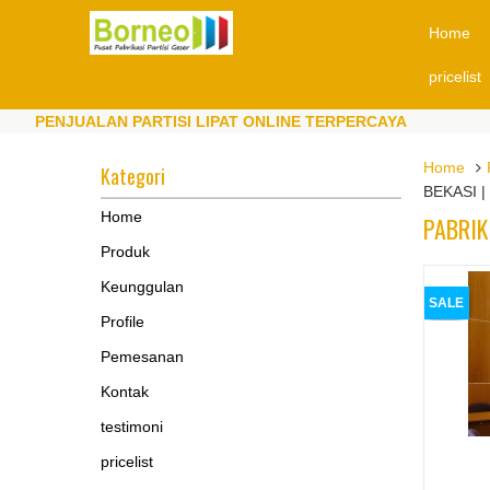
Home
pricelist
ENJUALAN PARTISI LIPAT ONLINE TERPERCAYA
PE
ENJUALAN PARTISI LIPAT ONLINE TERPERCAYA
PE
Home
Kategori
BEKASI |
Home
PABRIK
Produk
Keunggulan
SALE
Profile
Pemesanan
Kontak
testimoni
pricelist