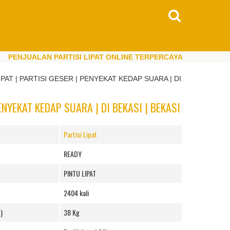
JUALAN PARTISI LIPAT ONLINE TERPERCAYA
PENJ
JUALAN PARTISI LIPAT ONLINE TERPERCAYA
PENJ
PAT | PARTISI GESER | PENYEKAT KEDAP SUARA | DI
ENYEKAT KEDAP SUARA | DI BEKASI | BEKASI
Partisi Lipat
READY
PINTU LIPAT
2404 kali
)
38 Kg