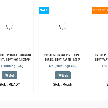
SALE
BEST SEL
HOTEL| PENYEKAT RUANGAN
PRICELIST HARGA PINTU LIPAT,
PABRIK P
INTU LIPAT HOTEL| KEDAP
PARTISI LIPAT, PARTISI GESER
LIPAT/PAR
SUARA
TERBARU
|JAKARTA|B
 (Hubungi CS)
Rp (Hubungi CS)
Rp 
C
Beli
Beli
Stok : READY
Stok : Ready