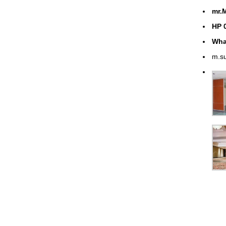
mr.
HP 
Wha
m.s