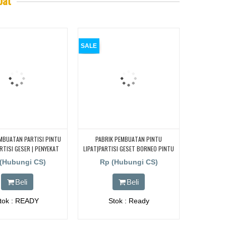
SALE
MBUATAN PARTISI PINTU
PABRIK PEMBUATAN PINTU
ARTISI GESER | PENYEKAT
LIPAT|PARTISI GESET BORNEO PINTU
 SUARA | DI MAKASAR
LIPAT 085693510871
(Hubungi CS)
Rp (Hubungi CS)
Beli
Beli
tok : READY
Stok : Ready