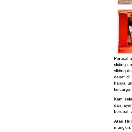
Perusah
sliding u
sliding d
dapat di
hanya un
keluarga
Kami sel
dan layan
berubah 
Atau Hu
mungkin: