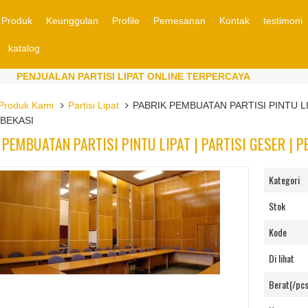
Produk
Keunggulan
Profile
Pemesanan
Kontak
testimoni
katalog
NJUALAN PARTISI LIPAT ONLINE TERPERCAYA
PEN
NJUALAN PARTISI LIPAT ONLINE TERPERCAYA
PEN
Produk Kami
Partisi Lipat
PABRIK PEMBUATAN PARTISI PINTU LI
 BEKASI
 PEMBUATAN PARTISI PINTU LIPAT | PARTISI GESER | P
Kategori
Stok
Kode
Di lihat
Berat(/pcs