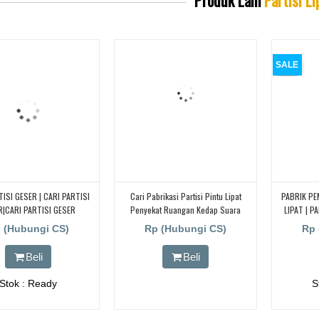
SALE
TISI GESER | CARI PARTISI
Cari Pabrikasi Partisi Pintu Lipat
PABRIK PE
R|CARI PARTISI GESER
Penyekat Ruangan Kedap Suara
LIPAT | P
Daearah Jayapura
KEDAP
 (Hubungi CS)
Rp (Hubungi CS)
Rp 
Beli
Beli
Stok : Ready
S