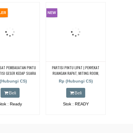
LER
NEW
USAT PEMBAUATAN PINTU
PARTISI PINTU LIPAT | PENYEKAT
TISI GESER KEDAP SUARA
RUANGAN RAPAT, MITING ROOM,
OGOR|TANGERANG|BEKASI|CIREBON|PURAKARTA|
KANTOR
(Hubungi CS)
Rp (Hubungi CS)
IAMIS|SUKABUMI
Beli
Beli
Stok : Ready
Stok : READY