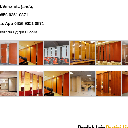
M.Suhanda
(anda)
0856 9351 0871
ts App 0856 9351 0871
uhanda1@gmail.com
Produk Lain
Partisi Li