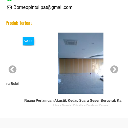
Borneopintulipat@gmail.com
Produk Terbaru
SALE
ti
Ruang Perjamuan Akustik Kedap Suara Geser Bergerak Kayu Ruang
Lipat Partisi Dinding Redam Suara
Rp (Hubungi CS)