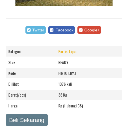
Twitter
Facebook
Google+
Kategori
Partisi Lipat
Stok
READY
Kode
PINTU LIPAT
Di lihat
1376 kali
Berat(/pcs)
38 Kg
Harga
Rp (Hubungi CS)
Beli Sekarang