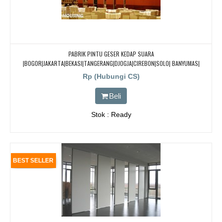
PABRIK PINTU GESER KEDAP SUARA
|BOGOR|JAKARTA|BEKASI|TANGERANG|DJOGJA|CIREBON|SOLO| BANYUMAS|
PURAKARTA| CIKARANG |BSD|
Rp (Hubungi CS)
Beli
Stok : Ready
BEST SELLER