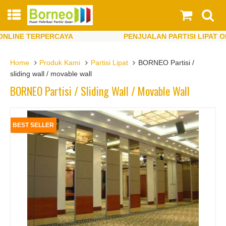
INE TERPERCAYA
PENJUALAN PARTISI LIPAT ONLI
INE TERPERCAYA
PENJUALAN PARTISI LIPAT ONLI
Home
Produk Kami
Partisi Lipat
BORNEO Partisi /
sliding wall / movable wall
BORNEO Partisi / Sliding Wall / Movable Wall
BEST SELLER