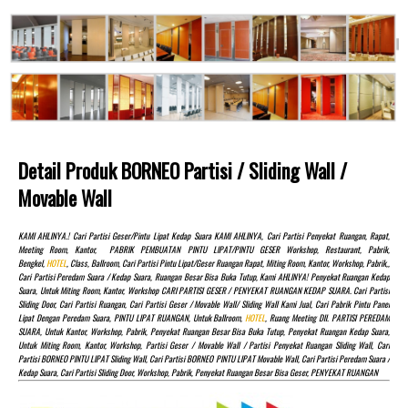
Detail Produk BORNEO Partisi / Sliding Wall /
Movable Wall
KAMI AHLINYA.! Cari Partisi Geser/pintu Lipat Kedap Suara KAMI AHLINYA, Cari Partisi Penyekat Ruangan, Rapat,
Meeting Room, Kantor, PABRIK PEMBUATAN PINTU LIPAT/PINTU GESER Workshop, Restaurant, Pabrik,
Bengkel,
HOTEL
, Class, Ballroom, Cari Partisi Pintu Lipat/Geser Ruangan Rapat, Miting Room, Kantor, Workshop, Pabrik,,
Cari Partisi Peredam Suara / Kedap Suara, Ruangan Besar Bisa Buka Tutup, Kami AHLINYA! Penyekat Ruangan Kedap
Suara, Untuk Miting Room, Kantor, Workshop CARI PARTISI GESER / PENYEKAT RUANGAN KEDAP SUARA. Cari Partisi
Sliding Door, Cari Partisi Ruangan, Cari Partisi Geser / Movable Wall/ Sliding Wall Kami Jual, Cari Pabrik Pintu Panel
Lipat Dengan Peredam Suara, PINTU LIPAT RUANGAN, Untuk Ballroom,
HOTEL
, Ruang Meeting Dll. PARTISI PEREDAM
SUARA, Untuk Kantor, Workshop, Pabrik, Penyekat Ruangan Besar Bisa Buka Tutup, Penyekat Ruangan Kedap Suara,
Untuk Miting Room, Kantor, Workshop, Partisi Geser / Movable Wall / Partisi Penyekat Ruangan Sliding Wall, Cari
Partisi BORNEO PINTU LIPAT Sliding Wall, Cari Partisi BORNEO PINTU LIPAT Movable Wall, Cari Partisi Peredam Suara /
Kedap Suara, Cari Partisi Sliding Door, Workshop, Pabrik, Penyekat Ruangan Besar Bisa Geser, PENYEKAT RUANGAN