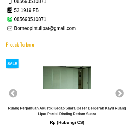
085693510871
52 1919 FB
085693510871
Borneopintulipat@gmail.com
Produk Terbaru
SALE
Ruang Perjamuan Akustik Kedap Suara Geser Bergerak Kayu Ruang
Lipat Partisi Dinding Redam Suara
Rp (Hubungi CS)
g