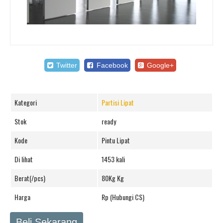
Twitter
Facebook
Google+
Kategori
Partisi Lipat
Stok
ready
Kode
Pintu Lipat
Di lihat
1453 kali
Berat(/pcs)
80Kg Kg
Harga
Rp (Hubungi CS)
Beli Sekarang