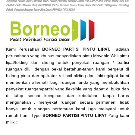
Workshop, Partisi Geser / Movable Wall / Partisi Penyekat Ruangan Sliding Wall, Cari PABRIK Partisi Sliding Wall, Cari
PABRIK Partisi Movable Wall, Cari PABRIK Partisi Peredam Suara / Kedap Suara, Cari Partisi Sliding Door, Workshop,
Pabrik, Penyekat Ruangan Besar Bisa Geser, PENYEKAT RUANGAN
Kami Perusahan
BORNEO PARTISI PINTU LIPAT,
adalah
perusahaan yang khusus menyediakan pintu Movable Wall pintu
lipat/folding dan sliding untuk penyekat ruangan / partisi
ruangan dll. dengan bekal bertahun-tahun kami bergelut di
bidang pintu dan aplikator rel bail sliding dan folding/lipat kami
memberikan alternatif bagi ruangan anda yang membutuhkan
penyekat ruangan/partisi yang fleksible yang dapat di buka dan
di tutup sesuai keinginan dan kebutuhan tanpa harus
mengunakan / menyekat ruangan secara permanen. tidak
hanya untuk ruangan pertemuan kami juga melayani untuk
rumah huni, Type
BORNEO PARTISI PINTU LIPAT
Yang kami
miliki
:
.