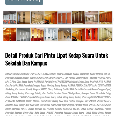
Detail Produk Cari Pintu Lipat Kedap Suara Untuk
Sekolah Dan Kampus
CARI PEMBUATAN PARTISI PINTU LIPAT.. KAMI AHLINYA Jakarta, Bandung, Bekasi, Tangerang, Bogor, Sumatra Bali Dll.
Penyekat Ruangan Redam Suara.! BORNEO PARTISI PINTU LIPAT, Cari Partisi Geser/PABRIK BORNEO PARTISI PINTU
LIPAT, Pintu Lipat Kedap Suara, PABRIKASI Partisi Geser/ PABRIKASI Pintu Lipat Kedap Suara KAMI AHLINYA, PABRIK
Cari Partisi PABRIK Penyekat Ruangan, Rapat, Meeting Room, Kantor, PABRIK PEMBUATAN PINTU LIPAT/PINTU GESER
Workshop, Restaurant, Pabrik, Bengkel,
HOTEL
, Class, Ballroom, Cari PABRIK Partisi Pintu Lipat/Geser Ruangan Rapat,
Miting Room, Kantor, Workshop, Pabrik,, Cari Partisi Peredam Suara / Kedap Suara, Ruangan Besar Bisa Buka Tutup,
Kami AHLINYA! PABRIK Penyekat Ruangan Kedap Suara, Untuk Miting Room, Kantor, Workshop CARI PARTISI GESER /
PENYEKAT RUANGAN KEDAP SUARA. Cari Partisi Sliding Door, Cari Partisi Ruangan, Cari PABRIK Partisi Geser /
Movable Wall/ Sliding Wall Kami Jual, Cari Pabrik Pintu Panel Lipat Dengan Peredam Suara, PINTU LIPAT RUANGAN,
Untuk Ballroom,
HOTEL
, Ruang Meeting Dll. PABRIK PARTISI PEREDAM SUARA, Untuk Kantor, Workshop, Pabrik,
Penyekat Ruangan Besar Bisa Buka Tutup, PABRIK Penyekat Ruangan Kedap Suara, Untuk Miting Room, Kantor,