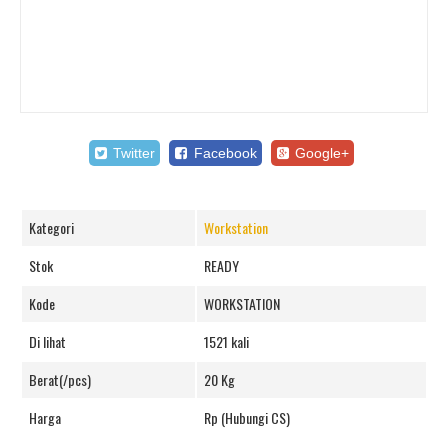
Twitter
Facebook
Google+
Kategori
Workstation
Stok
READY
Kode
WORKSTATION
Di lihat
1521 kali
Berat(/pcs)
20 Kg
Harga
Rp (Hubungi CS)