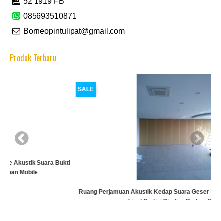
52 1919 FB
085693510871
Borneopintulipat@gmail.com
Produk Terbaru
SALE
ti
Ruang Perjamuan Akustik Kedap Suara Geser Bergerak Kayu Ruang
Lipat Partisi Dinding Redam Suara
Rp (Hubungi CS)