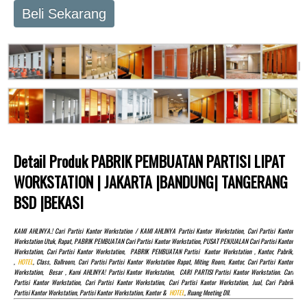
Beli Sekarang
Detail Produk PABRIK PEMBUATAN PARTISI LIPAT
WORKSTATION | JAKARTA |BANDUNG| TANGERANG
BSD |BEKASI
KAMI AHLINYA.! Cari Partisi Kantor Workstation / KAMI AHLINYA Partisi Kantor Workstation, Cari Partisi Kantor
Workstation Utuk, Rapat, PABRIK PEMBUATAN Cari Partisi Kantor Workstation, PUSAT PENJUALAN Cari Partisi Kantor
Workstation, Cari Partisi Kantor Workstation, PABRIK PEMBUATAN Partisi Kantor Workstation , Kantor, Pabrik,
,
HOTEL
, Class, Ballroom, Cari Partisi Partisi Kantor Workstation Rapat, Miting Room, Kantor, Cari Partisi Kantor
Workstation, Besar , Kami AHLINYA! Partisi Kantor Workstation, CARI PARTISI Partisi Kantor Workstation. Cari
Partisi Kantor Workstation, Cari Partisi Kantor Workstation, Cari Partisi Kantor Workstation, Jual, Cari Pabrik
Partisi Kantor Workstation, Partisi Kantor Workstation, Kantor &
HOTEL
, Ruang Meeting Dll.