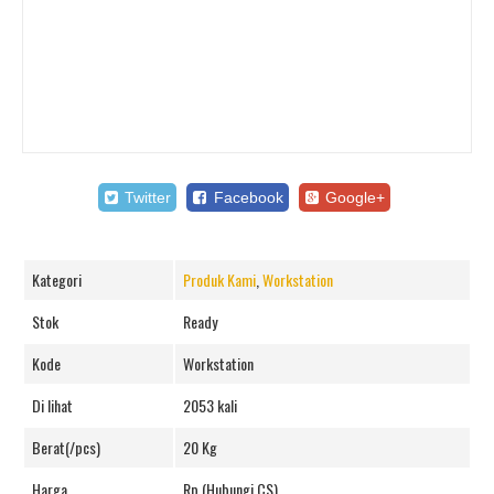
Twitter
Facebook
Google+
Kategori
Produk Kami
,
Workstation
Stok
Ready
Kode
Workstation
Di lihat
2053 kali
Berat(/pcs)
20 Kg
Harga
Rp (Hubungi CS)