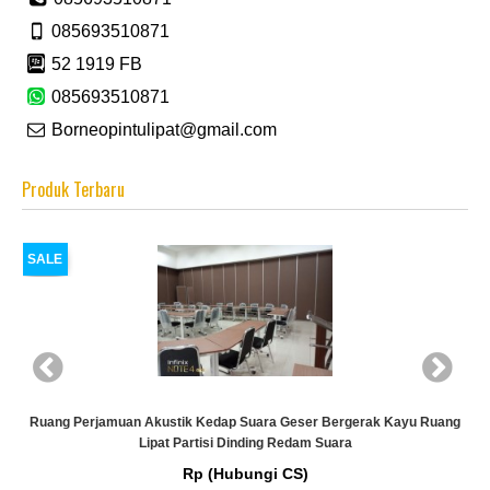
085693510871
52 1919 FB
085693510871
Borneopintulipat@gmail.com
Produk Terbaru
SALE
rgerak Kayu Ruang
KAMI AHLINYA…! Partsi Penyekat Ruangan Reda
ra
Rp (Hubungi CS)