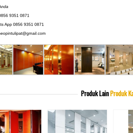
A
nda
0856 9351 0871
ts App 0856 9351 0871
eopintulipat@gmail.com
Produk Lain
Produk K