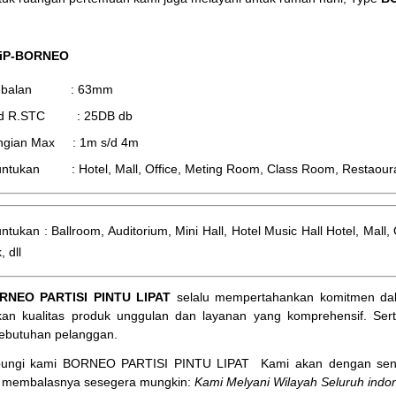
 iP-BORNEO
tebalan : 63mm
d R.STC : 25DB db
ingian Max : 1m s/d 4m
ntukan : Hotel, Mall, Office, Meting Room, Class Room, Restaourant,
ntukan : Ballroom, Auditorium, Mini Hall, Hotel Music Hall Hotel, Mal
, dll
RNEO PARTISI PINTU LIPAT
selalu mempertahankan komitmen dal
an kualitas produk unggulan dan layanan yang komprehensif. Ser
ebutuhan pelanggan.
bungi kami BORNEO PARTISI PINTU LIPAT
Kami akan dengan sena
membalasnya sesegera mungkin:
Kami Melyani Wilayah Seluruh indon