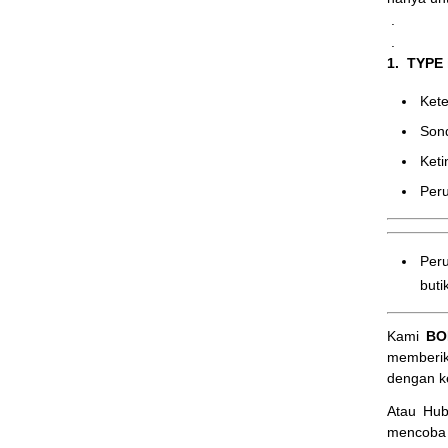
.
.
1. TYPE
Ke
Son
Ket
Peru
Peru
butik
Kami
BO
memberik
dengan k
Atau Hu
mencoba 