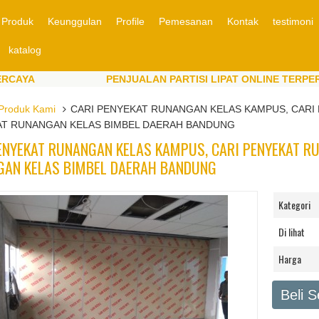
Produk
Keunggulan
Profile
Pemesanan
Kontak
testimoni
katalog
A
PENJUALAN PARTISI LIPAT ONLINE TERPERCAYA
A
PENJUALAN PARTISI LIPAT ONLINE TERPERCAYA
Produk Kami
CARI PENYEKAT RUNANGAN KELAS KAMPUS, CARI
T RUNANGAN KELAS BIMBEL DAERAH BANDUNG
ENYEKAT RUNANGAN KELAS KAMPUS, CARI PENYEKAT RU
AN KELAS BIMBEL DAERAH BANDUNG
Kategori
Di lihat
Harga
Beli 