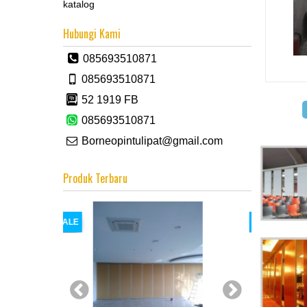
katalog
Hubungi Kami
085693510871
085693510871
52 1919 FB
085693510871
Borneopintulipat@gmail.com
Produk Terbaru
SALE
SALE