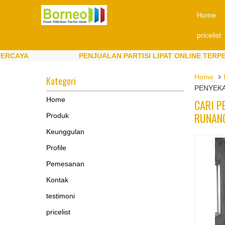
Home
pricelist
YA
PENJUALAN PARTISI LIPAT ONLINE TERPERCAY
YA
PENJUALAN PARTISI LIPAT ONLINE TERPERCAY
Home
Kategori
PENYEKA
Home
CARI P
RUNANG
Produk
Keunggulan
Profile
Pemesanan
Kontak
testimoni
pricelist