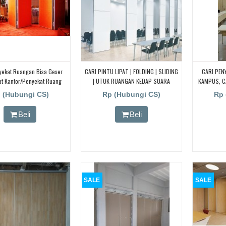
yekat Ruangan Bisa Geser
CARI PINTU LIPAT | FOLDING | SLIDING
CARI PEN
t Kantor/Penyekat Ruang
| UTUK RUANGAN KEDAP SUARA
KAMPUS, C
Meeting
KELAS S
 (Hubungi CS)
Rp (Hubungi CS)
Rp 
RUNANGAN
Beli
Beli
SALE
SALE