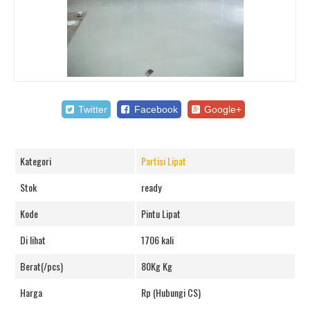
Twitter
Facebook
Google+
Kategori
Partisi Lipat
Stok
ready
Kode
Pintu Lipat
Di lihat
1706 kali
Berat(/pcs)
80Kg Kg
Harga
Rp (Hubungi CS)