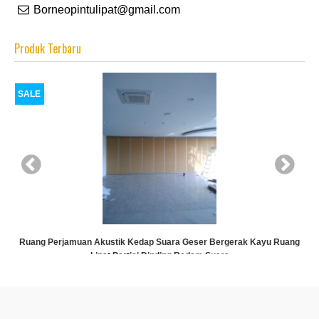
Borneopintulipat@gmail.com
Produk Terbaru
SALE
ti
Ruang Perjamuan Akustik Kedap Suara Geser Bergerak Kayu Ruang
Lipat Partisi Dinding Redam Suara
Rp (Hubungi CS)