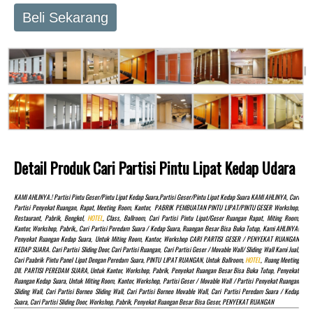
Beli Sekarang
Detail Produk Cari Partisi Pintu Lipat Kedap Udara
KAMI AHLINYA.! Partisi Pintu Geser/pintu Lipat Kedap Suara,partisi Geser/pintu Lipat Kedap Suara KAMI AHLINYA, Cari
Partisi Penyekat Ruangan, Rapat, Meeting Room, Kantor, PABRIK PEMBUATAN PINTU LIPAT/PINTU GESER Workshop,
Restaurant, Pabrik, Bengkel,
HOTEL
, Class, Ballroom, Cari Partisi Pintu Lipat/Geser Ruangan Rapat, Miting Room,
Kantor, Workshop, Pabrik,, Cari Partisi Peredam Suara / Kedap Suara, Ruangan Besar Bisa Buka Tutup, Kami AHLINYA!
Penyekat Ruangan Kedap Suara, Untuk Miting Room, Kantor, Workshop CARI PARTISI GESER / PENYEKAT RUANGAN
KEDAP SUARA. Cari Partisi Sliding Door, Cari Partisi Ruangan, Cari Partisi Geser / Movable Wall/ Sliding Wall Kami Jual,
Cari Paabrik Pintu Panel Lipat Dengan Peredam Suara, PINTU LIPAT RUANGAN, Untuk Ballroom,
HOTEL
, Ruang Meeting
Dll. PARTISI PEREDAM SUARA, Untuk Kantor, Workshop, Pabrik, Penyekat Ruangan Besar Bisa Buka Tutup, Penyekat
Ruangan Kedap Suara, Untuk Miting Room, Kantor, Workshop, Partisi Geser / Movable Wall / Partisi Penyekat Ruangan
Sliding Wall, Cari Partisi Borneo Sliding Wall, Cari Partisi Borneo Movable Wall, Cari Partisi Peredam Suara / Kedap
Suara, Cari Partisi Sliding Door, Workshop, Pabrik, Penyekat Ruangan Besar Bisa Geser, PENYEKAT RUANGAN