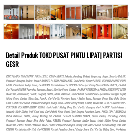
Detail Produk TOKO PUSAT PINTU LIPAT| PARTISI
GESR
CARI PEMBUATAN PARTISI PINTU LIPAT.. KAMI AHLINYA Jakarta, Bandung, Bekasi, Tangerang, Bogor, Sumatra Bali Dll.
Penyekat Ruangan Redam Suara.! BORNEO PARTISI PINTU LIPAT, Cari Partisi Geser/PABRIK BORNEO PARTISI PINTU
LIPAT, Pintu Lipat Kedap Suara, PABRIKASI Partisi Geser/ PABRIKASI Pintu Lipat Kedap Suara KAMI AHLINYA, PABRIK
Cari Partisi PABRIK Penyekat Ruangan, Rapat, Meeting Room, Kantor, PABRIK PEMBUATAN PINTU LIPAT/PINTU GESER
Workshop, Restaurant, Pabrik, Bengkel,
HOTEL
, Class, Ballroom, Cari PABRIK Partisi Pintu Lipat/Geser Ruangan Rapat,
Miting Room, Kantor, Workshop, Pabrik,, Cari Partisi Peredam Suara / Kedap Suara, Ruangan Besar Bisa Buka Tutup,
Kami AHLINYA! PABRIK Penyekat Ruangan Kedap Suara, Untuk Miting Room, Kantor, Workshop CARI PARTISI GESER /
PENYEKAT RUANGAN KEDAP SUARA. Cari Partisi Sliding Door, Cari Partisi Ruangan, Cari PABRIK Partisi Geser /
Movable Wall/ Sliding Wall Kami Jual, Cari Pabrik Pintu Panel Lipat Dengan Peredam Suara, PINTU LIPAT RUANGAN,
Untuk Ballroom,
HOTEL
, Ruang Meeting Dll. PABRIK PARTISI PEREDAM SUARA, Untuk Kantor, Workshop, Pabrik,
Penyekat Ruangan Besar Bisa Buka Tutup, PABRIK Penyekat Ruangan Kedap Suara, Untuk Miting Room, Kantor,
Workshop, Partisi Geser / Movable Wall / Partisi Penyekat Ruangan Sliding Wall, Cari PABRIK Partisi Sliding Wall, Cari
PABRIK Partisi Movable Wall, Cari PABRIK Partisi Peredam Suara / Kedap Suara, Cari Partisi Sliding Door, Workshop,