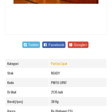
Twitter
Facebook
Google+
Kategori
Partisi Lipat
Stok
READY
Kode
PINTU LIPAT
Di lihat
2135 kali
Berat(/pcs)
38 Kg
Harga
Rp (Hubungi CS)