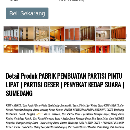
Beli Sekarang
Detail Produk PABRIK PEMBUATAN PARTISI PINTU
LIPAT | PARTISI GESER | PENYEKAT KEDAP SUARA |
SUMEDANG
KAMI AHLINYA.! Cari Partisi Geser/pintu Lipat Kedap Suarapartisi Geser/pintu Lipat Kedap Suara KAMI AHLINYA, Cari
Partisi Penyekat Ruangan, Rapat, Meeting Room, Kantor, PABRIK PEMBUATAN PINTU LIPAT/PINTU GESER Workshop,
Restaurant, Pabrik, Bengkel,
HOTEL
, Class, Ballroom, Cari Partisi Pintu Lipat/Geser Ruangan Rapat, Miting Room,
Kantor, Workshop, Pabrik,, Cari Partisi Peredam Suara / Kedap Suara, Ruangan Besar Bisa Buka Tutup, Kami AHLINYA!
Penyekat Ruangan Kedap Suara, Untuk Miting Room, Kantor, Workshop CARI PARTISI GESER / PENYEKAT RUANGAN
KEDAP SUARA. Cari Partisi Sliding Door, Cari Partisi Ruangan, Cari Partisi Geser / Movable Wall/ Sliding Wall Kami Jual,