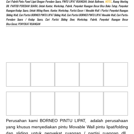
Cari Pabrik Pintu Panel Lipat Dengan Peredam Suara, PINTU LIPAT RUANGAN, Untuk Ballroom,
HOTEL
, Ruang Meeting
Dll. PARTISI PEREDAM SUARA, Untuk Kantor, Workshop, Pabrik, Penyekat Ruangan Besar Bisa Buka Tutup, Penyekat
Ruangan Kedap Suara, Untuk Miting Room, Kantor, Workshop, Partisi Geser / Movable Wall / Partisi Penyekat Ruangan
Sliding Wall, Cari Partisi BORNEO PINTU LIPAT Sliding Wall, Cari Partisi BORNEO PINTU LIPAT Movable Wall, Cari Partisi
Peredam Suara / Kedap Suara, Cari Partisi Sliding Door, Workshop, Pabrik, Penyekat Ruangan Besar
Bisa Geser, PENYEKAT RUANGAN
Perusahan kami BORNEO PINTU LIPAT, adalah perusahaan
yang khusus menyediakan pintu Movable Wall pintu lipat/folding
dan sliding untuk penyekat ruangan / partisi ruangan dll.