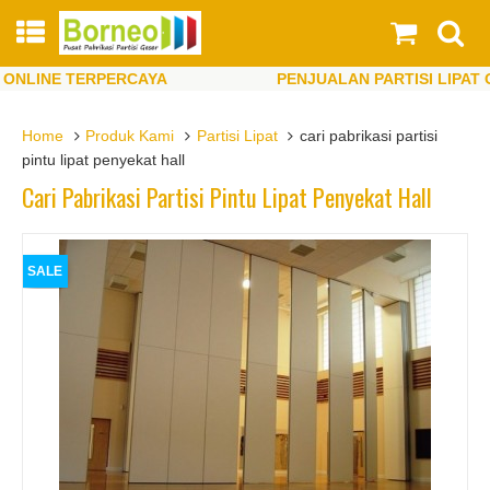
LINE TERPERCAYA
PENJUALAN PARTISI LIPAT ONL
LINE TERPERCAYA
PENJUALAN PARTISI LIPAT ONL
Home
Produk Kami
Partisi Lipat
cari pabrikasi partisi
pintu lipat penyekat hall
Cari Pabrikasi Partisi Pintu Lipat Penyekat Hall
SALE