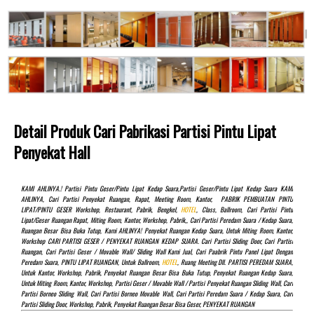
Detail Produk Cari Pabrikasi Partisi Pintu Lipat
Penyekat Hall
KAMI AHLINYA.! Partisi Pintu Geser/pintu Lipat Kedap Suara,partisi Geser/pintu Lipat Kedap Suara KAMI
AHLINYA, Cari Partisi Penyekat Ruangan, Rapat, Meeting Room, Kantor, PABRIK PEMBUATAN PINTU
LIPAT/PINTU GESER Workshop, Restaurant, Pabrik, Bengkel,
HOTEL
, Class, Ballroom, Cari Partisi Pintu
Lipat/Geser Ruangan Rapat, Miting Room, Kantor, Workshop, Pabrik,, Cari Partisi Peredam Suara / Kedap Suara,
Ruangan Besar Bisa Buka Tutup, Kami AHLINYA! Penyekat Ruangan Kedap Suara, Untuk Miting Room, Kantor,
Workshop CARI PARTISI GESER / PENYEKAT RUANGAN KEDAP SUARA. Cari Partisi Sliding Door, Cari Partisi
Ruangan, Cari Partisi Geser / Movable Wall/ Sliding Wall Kami Jual, Cari Paabrik Pintu Panel Lipat Dengan
Peredam Suara, PINTU LIPAT RUANGAN, Untuk Ballroom,
HOTEL
, Ruang Meeting Dll. PARTISI PEREDAM SUARA,
Untuk Kantor, Workshop, Pabrik, Penyekat Ruangan Besar Bisa Buka Tutup, Penyekat Ruangan Kedap Suara,
Untuk Miting Room, Kantor, Workshop, Partisi Geser / Movable Wall / Partisi Penyekat Ruangan Sliding Wall, Cari
Partisi Borneo Sliding Wall, Cari Partisi Borneo Movable Wall, Cari Partisi Peredam Suara / Kedap Suara, Cari
Partisi Sliding Door, Workshop, Pabrik, Penyekat Ruangan Besar Bisa Geser, PENYEKAT RUANGAN