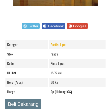
Twitter
Facebook
Google+
Kategori
Partisi Lipat
Stok
ready
Kode
Pintu Lipat
Di lihat
1505 kali
Berat(/pcs)
80 Kg
Harga
Rp (Hubungi CS)
Beli Sekarang