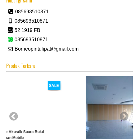
Hubungi Kami
085693510871
085693510871
52 1919 FB
085693510871
Borneopintulipat@gmail.com
Produk Terbaru
SALE
ti