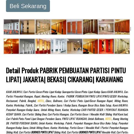
Beli Sekarang
Detail Produk PABRIK PEMBUATAN PARTISI PINTU
LIPAT| JAKARTA| BEKASI| CIKARANG| KARAWANG
KAMI AHLINYA.! Cari Partisi Geser/pintu Lipat Kedap Suarapartisi Geser/pintu Lipat Kedap Suara KAMI AHLINYA, Cari
Partisi Penyekat Ruangan, Rapat, Meeting Room, Kantor, PABRIK PEMBUATAN PINTU LIPAT/PINTU GESER Workshop,
Restaurant, Pabrik, Bengkel,
HOTEL
, Class, Ballroom, Cari Partisi Pintu Lipat/Geser Ruangan Rapat, Miting Room,
Kantor, Workshop, Pabrik,, Cari Partisi Peredam Suara / Kedap Suara, Ruangan Besar Bisa Buka Tutup, Kami AHLINYA!
Penyekat Ruangan Kedap Suara, Untuk Miting Room, Kantor, Workshop CARI PARTISI GESER / PENYEKAT RUANGAN
KEDAP SUARA. Cari Partisi Sliding Door, Cari Partisi Ruangan, Cari Partisi Geser / Movable Wall/ Sliding Wall Kami Jual,
Cari Pabrik Pintu Panel Lipat Dengan Peredam Suara, PINTU LIPAT RUANGAN, Untuk Ballroom,
HOTEL
, Ruang Meeting
Dll. PARTISI PEREDAM SUARA, Untuk Kantor, Workshop, Pabrik, Penyekat Ruangan Besar Bisa Buka Tutup, Penyekat
Ruangan Kedap Suara, Untuk Miting Room, Kantor, Workshop, Partisi Geser / Movable Wall / Partisi Penyekat Ruangan
Sliding Wall, Cari Partisi
BORNEO PINTU LIPAT
Sliding Wall, Cari Partisi
BORNEO PINTU LIPAT
Movable Wall, Cari Partisi