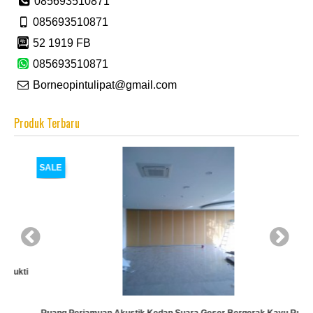
085693510871
085693510871
52 1919 FB
085693510871
Borneopintulipat@gmail.com
Produk Terbaru
SALE
ti
Ruang Perjamuan Akustik Kedap Suara Geser Bergerak Kayu Ruang