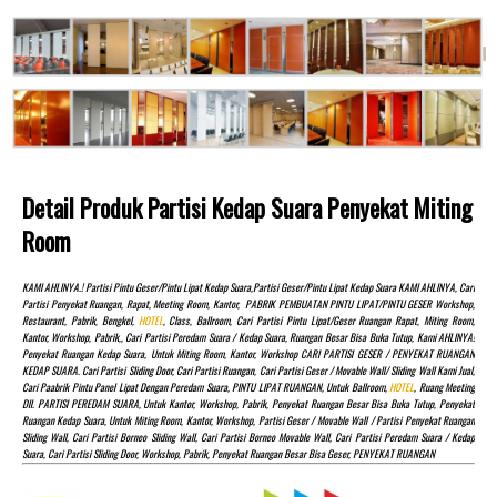
Detail Produk Partisi Kedap Suara Penyekat Miting
Room
KAMI AHLINYA.! Partisi Pintu Geser/pintu Lipat Kedap Suara,partisi Geser/pintu Lipat Kedap Suara KAMI AHLINYA, Cari
Partisi Penyekat Ruangan, Rapat, Meeting Room, Kantor, PABRIK PEMBUATAN PINTU LIPAT/PINTU GESER Workshop,
Restaurant, Pabrik, Bengkel,
HOTEL
, Class, Ballroom, Cari Partisi Pintu Lipat/Geser Ruangan Rapat, Miting Room,
Kantor, Workshop, Pabrik,, Cari Partisi Peredam Suara / Kedap Suara, Ruangan Besar Bisa Buka Tutup, Kami AHLINYA!
Penyekat Ruangan Kedap Suara, Untuk Miting Room, Kantor, Workshop CARI PARTISI GESER / PENYEKAT RUANGAN
KEDAP SUARA. Cari Partisi Sliding Door, Cari Partisi Ruangan, Cari Partisi Geser / Movable Wall/ Sliding Wall Kami Jual,
Cari Paabrik Pintu Panel Lipat Dengan Peredam Suara, PINTU LIPAT RUANGAN, Untuk Ballroom,
HOTEL
, Ruang Meeting
Dll. PARTISI PEREDAM SUARA, Untuk Kantor, Workshop, Pabrik, Penyekat Ruangan Besar Bisa Buka Tutup, Penyekat
Ruangan Kedap Suara, Untuk Miting Room, Kantor, Workshop, Partisi Geser / Movable Wall / Partisi Penyekat Ruangan
Sliding Wall, Cari Partisi Borneo Sliding Wall, Cari Partisi Borneo Movable Wall, Cari Partisi Peredam Suara / Kedap
Suara, Cari Partisi Sliding Door, Workshop, Pabrik, Penyekat Ruangan Besar Bisa Geser, PENYEKAT RUANGAN