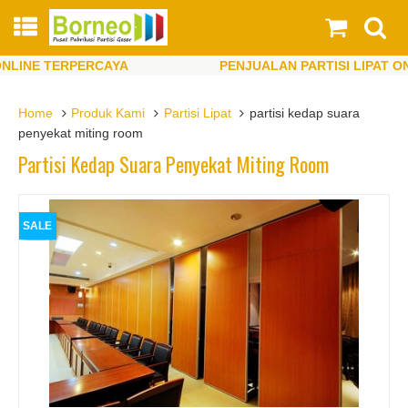
INE TERPERCAYA
PENJUALAN PARTISI LIPAT ONLI
INE TERPERCAYA
PENJUALAN PARTISI LIPAT ONLI
Home
Produk Kami
Partisi Lipat
partisi kedap suara
penyekat miting room
Partisi Kedap Suara Penyekat Miting Room
SALE