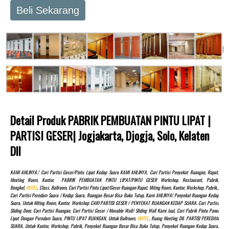
Beli Sekarang
Detail Produk PABRIK PEMBUATAN PINTU LIPAT |
PARTISI GESER| Jogjakarta, Djogja, Solo, Kelaten
Dll
KAMI AHLINYA.! Cari Partisi Geser/pintu Lipat Kedap Suara KAMI AHLINYA, Cari Partisi Penyekat Ruangan, Rapat,
Meeting Room, Kantor, PABRIK PEMBUATAN PINTU LIPAT/PINTU GESER Workshop, Restaurant, Pabrik,
Bengkel,
HOTEL
, Class, Ballroom, Cari Partisi Pintu Lipat/Geser Ruangan Rapat, Miting Room, Kantor, Workshop, Pabrik,,
Cari Partisi Peredam Suara / Kedap Suara, Ruangan Besar Bisa Buka Tutup, Kami AHLINYA! Penyekat Ruangan Kedap
Suara, Untuk Miting Room, Kantor, Workshop CARI PARTISI GESER / PENYEKAT RUANGAN KEDAP SUARA. Cari Partisi
Sliding Door, Cari Partisi Ruangan, Cari Partisi Geser / Movable Wall/ Sliding Wall Kami Jual, Cari Pabrik Pintu Panel
Lipat Dengan Peredam Suara, PINTU LIPAT RUANGAN, Untuk Ballroom,
HOTEL
, Ruang Meeting Dll. PARTISI PEREDAM
SUARA, Untuk Kantor, Workshop, Pabrik, Penyekat Ruangan Besar Bisa Buka Tutup, Penyekat Ruangan Kedap Suara,