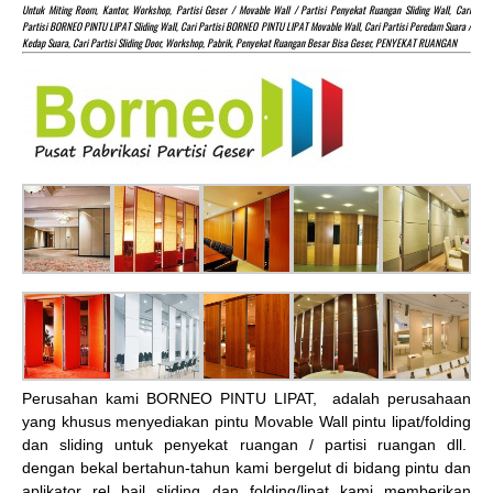
Untuk Miting Room, Kantor, Workshop, Partisi Geser / Movable Wall / Partisi Penyekat Ruangan Sliding Wall, Cari
Partisi BORNEO PINTU LIPAT Sliding Wall, Cari Partisi BORNEO PINTU LIPAT Movable Wall, Cari Partisi Peredam Suara /
Kedap Suara, Cari Partisi Sliding Door, Workshop, Pabrik, Penyekat Ruangan Besar Bisa Geser, PENYEKAT RUANGAN
Perusahan kami BORNEO PINTU LIPAT, adalah perusahaan
yang khusus menyediakan pintu Movable Wall pintu lipat/folding
dan sliding untuk penyekat ruangan / partisi ruangan dll.
dengan bekal bertahun-tahun kami bergelut di bidang pintu dan
aplikator rel bail sliding dan folding/lipat kami memberikan