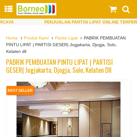
YA
PENJUALAN PARTISI LIPAT ONLINE TERPERCAY
YA
PENJUALAN PARTISI LIPAT ONLINE TERPERCAY
Home
Produk Kami
Partisi Lipat
PABRIK PEMBUATAN
PINTU LIPAT | PARTISI GESER| Jogjakarta, Djogja, Solo,
Kelaten dll
PABRIK PEMBUATAN PINTU LIPAT | PARTISI
GESER| Jogjakarta, Djogja, Solo, Kelaten Dll
BEST SELLER