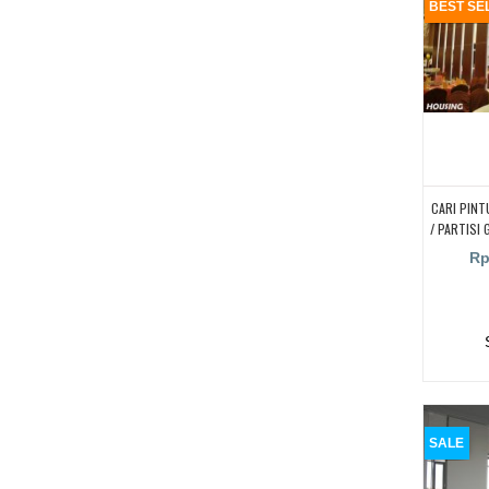
BEST SE
CARI PINT
/ PARTISI
/ P
Rp
SALE