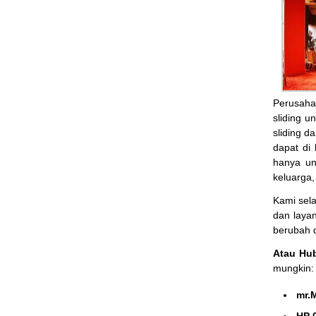
Perusaha
sliding u
sliding d
dapat di
hanya un
keluarga
Kami sel
dan laya
berubah 
Atau Hu
mungkin:
mr.
HP 