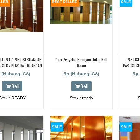
LLER
BEST SELLER
SALE
U LIPAT / PARTISI RUANGAN
Cari Penyekat Ruangan Untuk Hall
PARTISI
 GESER / PENYEKAT RUANGAN
Room
PARTISI K
ARTISI KEDAP SUARA
|
 (Hubungi CS)
Rp (Hubungi CS)
Rp 
Beli
Beli
Stok : READY
Stok : ready
SALE
SALE