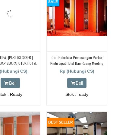
SALE
 LIPAT|PARTISI GESER |
Cari Pabrikasi Pemasangan Partisi
EDAP SUARA| UTUK HOTEL
Pintu Lipat Hotel Dan Ruang Meeting
KANTOR| PABRIK
(Hubungi CS)
Rp (Hubungi CS)
Beli
Beli
Stok : Ready
Stok : ready
BEST SELLER