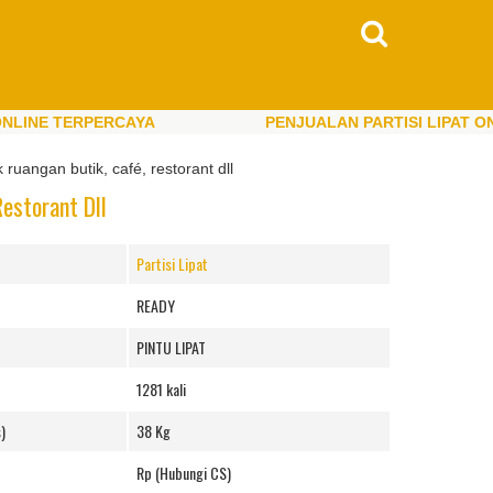
 TERPERCAYA
PENJUALAN PARTISI LIPAT ONLINE
 TERPERCAYA
PENJUALAN PARTISI LIPAT ONLINE
uangan butik, café, restorant dll
estorant Dll
Partisi Lipat
READY
PINTU LIPAT
1281 kali
)
38 Kg
Rp (Hubungi CS)