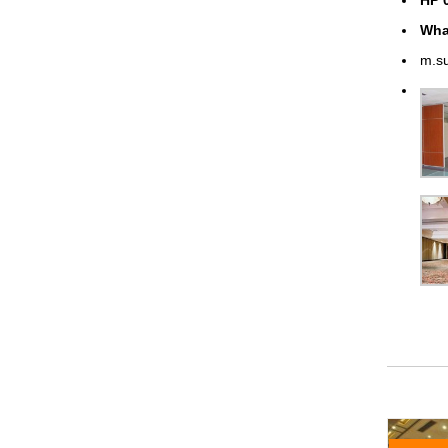
Wha
m.s