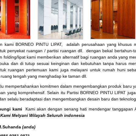
n kami BORNEO PINTU LIPAT, adalah perusahaan yang khusus menye
ntuk penyekat ruangan / partisi ruangan dll. dengan bekal bertahun-ta
an folding/lipat kami memberikan alternatif bagi ruangan anda yang m
 buka dan di tutup sesuai keinginan dan kebutuhan tanpa harus m
tuk ruangan pertemuan kami juga melayani untuk rumah huni sebag
, ruang tengah yang menghadap ke taman dll.
alu mempertahankan komitmen dalam mengembangkan produk baru yang
nan yang komprehensif. Selain itu Partisi BORNEO PINTU LIPAT juga
dan selalu beradaptasi dan mengembangkan desain baru dan teknolog
bungi kami
Kami akan dengan senang hati mendengar tanggapan 
Kami Melyani Wilayah Seluruh indonesia
M.Suhanda
(anda)
0856 9351 0871