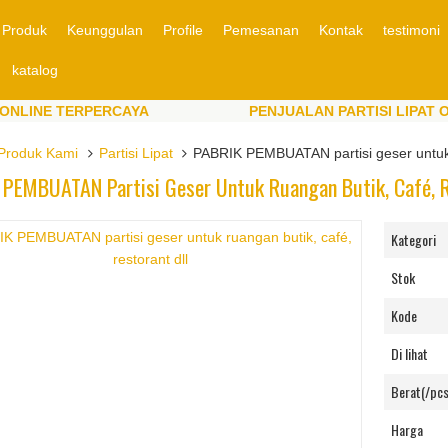
Produk
Keunggulan
Profile
Pemesanan
Kontak
testimoni
katalog
E TERPERCAYA
PENJUALAN PARTISI LIPAT ONLINE
E TERPERCAYA
PENJUALAN PARTISI LIPAT ONLINE
Produk Kami
Partisi Lipat
PABRIK PEMBUATAN partisi geser untuk r
PEMBUATAN Partisi Geser Untuk Ruangan Butik, Café, R
Kategori
Stok
Kode
Di lihat
Berat(/pcs
Harga