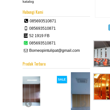
katalog
Hubungi Kami
085693510871
085693510871
52 1919 FB
085693510871
Borneopintulipat@gmail.com
Produk Terbaru
SALE
SALE