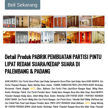
Beli Sekarang
Detail Produk PABRIK PEMBUATAN PARTISI PINTU
LIPAT REDAM SUARA/KEDAP SUARA DI
PALEMBANG & PADANG
KAMI AHLINYA.! Cari Partisi Geser/pintu Lipat Kedap Suarapartisi Geser/pintu Lipat Kedap Suara KAMI AHLINYA, Cari
Partisi Penyekat Ruangan, Rapat, Meeting Room, Kantor, PABRIK PEMBUATAN PINTU LIPAT/PINTU GESER Workshop,
Restaurant, Pabrik, Bengkel,
HOTEL
, Class, Ballroom, Cari Partisi Pintu Lipat/Geser Ruangan Rapat, Miting Room,
Kantor, Workshop, Pabrik,, Cari Partisi Peredam Suara / Kedap Suara, Ruangan Besar Bisa Buka Tutup, Kami AHLINYA!
Penyekat Ruangan Kedap Suara, Untuk Miting Room, Kantor, Workshop CARI PARTISI GESER / PENYEKAT RUANGAN
KEDAP SUARA. Cari Partisi Sliding Door, Cari Partisi Ruangan, Cari Partisi Geser / Movable Wall/ Sliding Wall Kami Jual,
Cari Pabrik Pintu Panel Lipat Dengan Peredam Suara, PINTU LIPAT RUANGAN, Untuk Ballroom,
HOTEL
, Ruang Meeting
Dll. PARTISI PEREDAM SUARA, Untuk Kantor, Workshop, Pabrik, Penyekat Ruangan Besar Bisa Buka Tutup, Penyekat