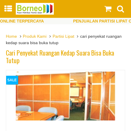
LINE TERPERCAYA
PENJUALAN PARTISI LIPAT ONL
LINE TERPERCAYA
PENJUALAN PARTISI LIPAT ONL
Home
Produk Kami
Partisi Lipat
cari penyekat ruangan
kedap suara bisa buka tutup
Cari Penyekat Ruangan Kedap Suara Bisa Buka
Tutup
SALE