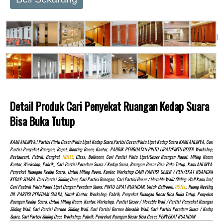
Detail Produk Cari Penyekat Ruangan Kedap Suara
Bisa Buka Tutup
KAMI AHLINYA.! Partisi Pintu Geser/pintu Lipat Kedap Suara,partisi Geser/pintu Lipat Kedap Suara KAMI AHLINYA, Cari
Partisi Penyekat Ruangan, Rapat, Meeting Room, Kantor, PABRIK PEMBUATAN PINTU LIPAT/PINTU GESER Workshop,
Restaurant, Pabrik, Bengkel,
HOTEL
, Class, Ballroom, Cari Partisi Pintu Lipat/Geser Ruangan Rapat, Miting Room,
Kantor, Workshop, Pabrik,, Cari Partisi Peredam Suara / Kedap Suara, Ruangan Besar Bisa Buka Tutup, Kami AHLINYA!
Penyekat Ruangan Kedap Suara, Untuk Miting Room, Kantor, Workshop CARI PARTISI GESER / PENYEKAT RUANGAN
KEDAP SUARA. Cari Partisi Sliding Door, Cari Partisi Ruangan, Cari Partisi Geser / Movable Wall/ Sliding Wall Kami Jual,
Cari Paabrik Pintu Panel Lipat Dengan Peredam Suara, PINTU LIPAT RUANGAN, Untuk Ballroom,
HOTEL
, Ruang Meeting
Dll. PARTISI PEREDAM SUARA, Untuk Kantor, Workshop, Pabrik, Penyekat Ruangan Besar Bisa Buka Tutup, Penyekat
Ruangan Kedap Suara, Untuk Miting Room, Kantor, Workshop, Partisi Geser / Movable Wall / Partisi Penyekat Ruangan
Sliding Wall, Cari Partisi Borneo Sliding Wall, Cari Partisi Borneo Movable Wall, Cari Partisi Peredam Suara / Kedap
Suara, Cari Partisi Sliding Door, Workshop, Pabrik, Penyekat Ruangan Besar Bisa Geser, PENYEKAT RUANGAN