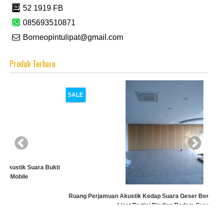
52 1919 FB
085693510871
Borneopintulipat@gmail.com
Produk Terbaru
SALE
ti
Ruang Perjamuan Akustik Kedap Suara Geser Bergerak Kayu Ruang
Lipat Partisi Dinding Redam Suara