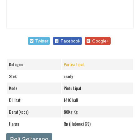
Twitter
Facebook
Google+
Kategori
Partisi Lipat
Stok
ready
Kode
Pintu Lipat
Di lihat
1410 kali
Berat(/pcs)
80Kg Kg
Harga
Rp (Hubungi CS)
Beli Sekarang