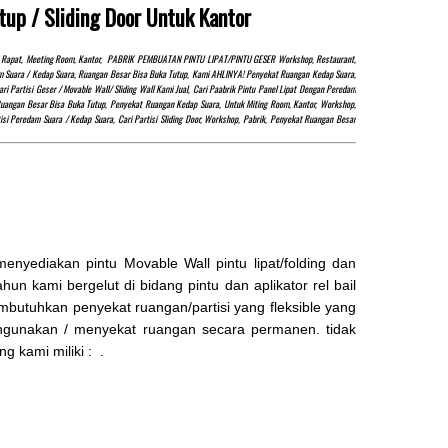
tup / Sliding Door Untuk Kantor
 Geser
KAMI AHLINYA…! Partsi Penyekat Ruangan
nding
Redam Suara.
gan, Rapat, Meeting Room, Kantor, PABRIK PEMBUATAN PINTU LIPAT/PINTU GESER Workshop, Restaurant,
redam Suara / Kedap Suara, Ruangan Besar Bisa Buka Tutup, Kami AHLINYA! Penyekat Ruangan Kedap Suara,
Rp (Hubungi CS)
Partisi Geser / Movable Wall/ Sliding Wall Kami Jual, Cari Paabrik Pintu Panel Lipat Dengan Peredam
uangan Besar Bisa Buka Tutup, Penyekat Ruangan Kedap Suara, Untuk Miting Room, Kantor, Workshop,
rtisi Peredam Suara / Kedap Suara, Cari Partisi Sliding Door, Workshop, Pabrik, Penyekat Ruangan Besar
yediakan pintu Movable Wall pintu lipat/folding dan
hun kami bergelut di bidang pintu dan aplikator rel bail
embutuhkan penyekat ruangan/partisi yang fleksible yang
engunakan / menyekat ruangan secara permanen. tidak
 kami miliki : .