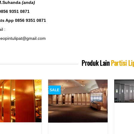
M.Suhanda
(anda)
0856 9351 0871
ts App 0856 9351 0871
il :
eopintulipat@gmail.com
Produk Lain
Partisi Li
SALE