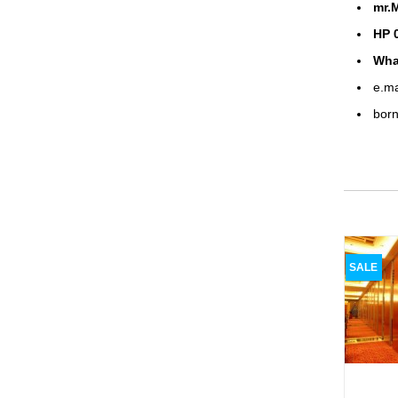
mr.
HP 
Wha
e.ma
born
SALE