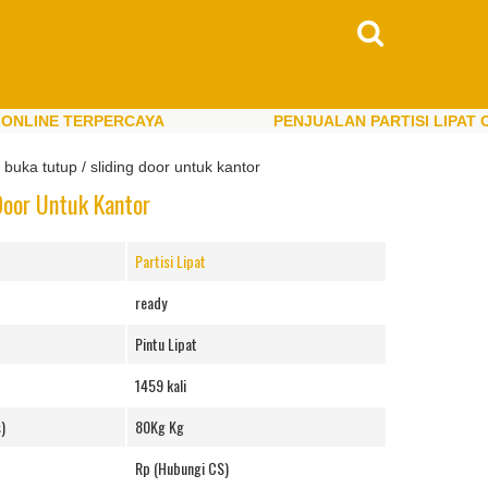
NE TERPERCAYA
PENJUALAN PARTISI LIPAT ONLIN
NE TERPERCAYA
PENJUALAN PARTISI LIPAT ONLIN
buka tutup / sliding door untuk kantor
Door Untuk Kantor
Partisi Lipat
ready
Pintu Lipat
1459 kali
)
80Kg Kg
Rp (Hubungi CS)