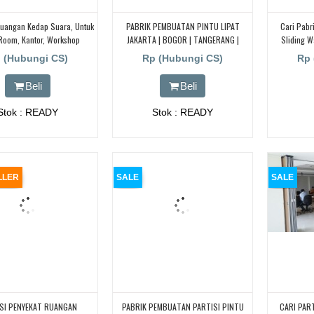
uangan Kedap Suara, Untuk
PABRIK PEMBUATAN PINTU LIPAT
Cari Pabri
 Room, Kantor, Workshop
JAKARTA | BOGOR | TANGERANG |
Sliding 
BEKASI| SUKABUMI | BANDUNG|
Bekasih, K
 (Hubungi CS)
Rp (Hubungi CS)
Rp 
CIKARANG
Beli
Beli
Stok : READY
Stok : READY
LLER
SALE
SALE
SI PENYEKAT RUANGAN
PABRIK PEMBUATAN PARTISI PINTU
CARI PART