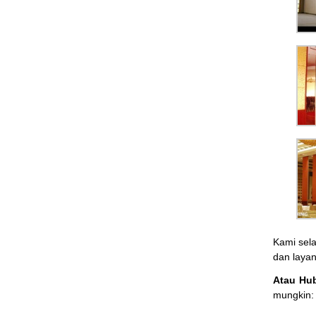
Kami sel
dan laya
Atau Hu
mungkin: