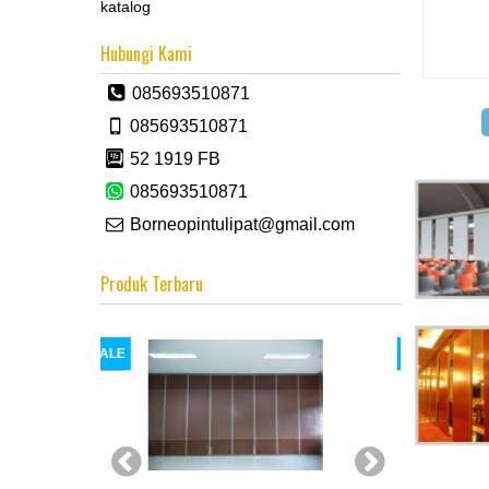
katalog
Hubungi Kami
085693510871
085693510871
52 1919 FB
085693510871
Borneopintulipat@gmail.com
Produk Terbaru
SALE
SALE