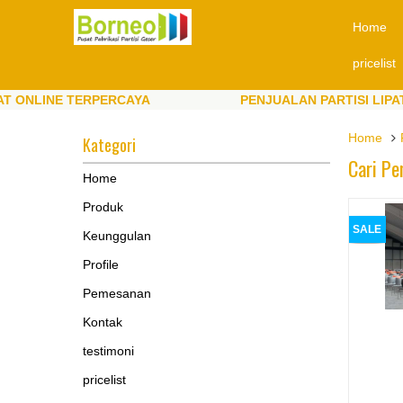
Home
pricelist
INE TERPERCAYA
PENJUALAN PARTISI LIPAT ONL
INE TERPERCAYA
PENJUALAN PARTISI LIPAT ONL
Home
Kategori
Cari Pe
Home
Produk
SALE
Keunggulan
Profile
Pemesanan
Kontak
testimoni
pricelist