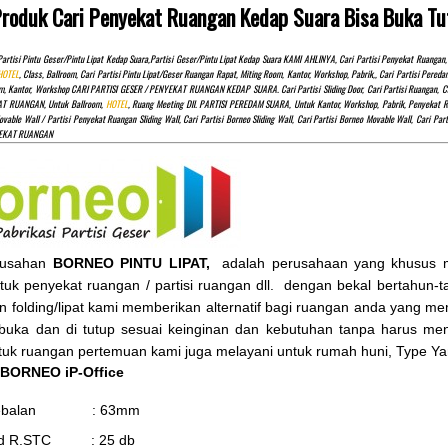
Produk Cari Penyekat Ruangan Kedap Suara Bisa Buka Tu
amuan Akustik Kedap Suara Geser
Ruang Perjamuan Akustik Kedap Suara
Kayu Ruang Lipat Partisi Dinding
Bergerak Kayu Ruang Lipat Partisi Di
artisi Pintu Geser/pintu Lipat Kedap Suara,partisi Geser/pintu Lipat Kedap Suara KAMI AHLINYA, Cari Partisi Penyekat Ruan
Redam Suara
Redam Suara
HOTEL
, Class, Ballroom, Cari Partisi Pintu Lipat/Geser Ruangan Rapat, Miting Room, Kantor, Workshop, Pabrik,, Cari Partisi Pe
m, Kantor, Workshop CARI PARTISI GESER / PENYEKAT RUANGAN KEDAP SUARA. Cari Partisi Sliding Door, Cari Partisi Ruangan, Cari 
Rp (Hubungi CS)
Rp (Hubungi CS)
PAT RUANGAN, Untuk Ballroom,
HOTEL
, Ruang Meeting Dll. PARTISI PEREDAM SUARA, Untuk Kantor, Workshop, Pabrik, Penyekat R
ovable Wall / Partisi Penyekat Ruangan Sliding Wall, Cari Partisi Borneo Sliding Wall, Cari Partisi Borneo Movable Wall, Cari Pa
NYEKAT RUANGAN
rusahan
BORNEO PINTU LIPAT,
adalah perusahaan yang khusus men
ntuk penyekat ruangan / partisi ruangan dll. dengan bekal bertahun-ta
an folding/lipat kami memberikan alternatif bagi ruangan anda yang m
 buka dan di tutup sesuai keinginan dan kebutuhan tanpa harus m
uk ruangan pertemuan kami juga melayani untuk rumah huni, Type Yang
 BORNEO iP-Office
tebalan : 63mm
d R.STC : 25 db