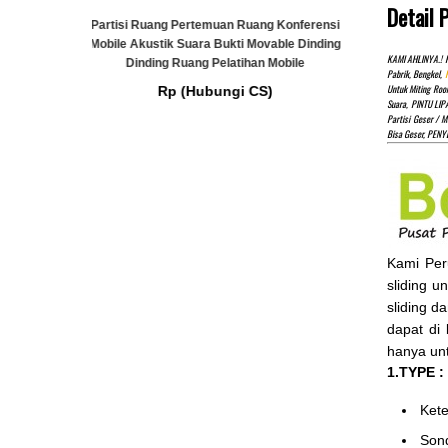
Detail 
g Konferensi
Ruang Perj
able Dinding
Bergerak 
KAMI AHLINYA.! P
Mobile
Pabrik, Bengkel,
Ruang Perjamuan Akustik Kedap Suara Geser
Untuk Miting Roo
)
Bergerak Kayu Ruang Lipat Partisi Dinding
Suara, PINTU LI
Partisi Geser / M
Redam Suara
Bisa Geser, PE
Rp (Hubungi CS)
Kami Pe
sliding u
sliding d
dapat di
hanya unt
1.TYPE :
Ke
Son