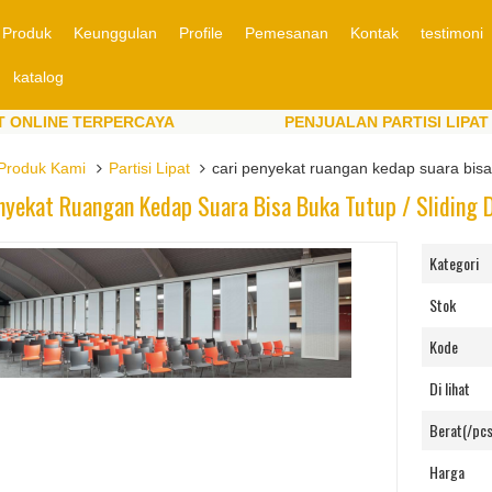
Produk
Keunggulan
Profile
Pemesanan
Kontak
testimoni
katalog
INE TERPERCAYA
PENJUALAN PARTISI LIPAT ONLI
INE TERPERCAYA
PENJUALAN PARTISI LIPAT ONLI
Produk Kami
Partisi Lipat
cari penyekat ruangan kedap suara bisa 
nyekat Ruangan Kedap Suara Bisa Buka Tutup / Sliding 
Kategori
Stok
Kode
Di lihat
Berat(/pcs
Harga