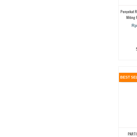
Penyekat R
Miting
Rp
BEST SE
PARTI