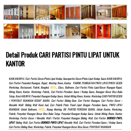
Detail Produk CARI PARTISI PINTU LIPAT UNTUK
KANTOR
KAMI AHLINYA.! Cari Partisi Geser/pintu Lipat Kedap Suarapartisi Geser/pintu Lipat Kedap Suara KAMI AHLINYA,
Cari Partisi Penyekat Ruangan, Rapat, Meeting Room, Kantor, PABRIK PEMBUATAN PINTU LIPAT/PINTU GESER
Workshop, Restaurant, Pabrik, Bengkel,
HOTEL
, Class, Ballroom, Cari Partisi Pintu Lipat/Geser Ruangan Rapat,
Miting Room, Kantor, Workshop, Pabrik,, Cari Partisi Peredam Suara / Kedap Suara, Ruangan Besar Bisa Buka
Tutup, Kami AHLINYA! Penyekat Ruangan Kedap Suara, Untuk Miting Room, Kantor, Workshop CARI PARTISI GESER
/ PENYEKAT RUANGAN KEDAP SUARA. Cari Partisi Sliding Door, Cari Partisi Ruangan, Cari Partisi Geser /
Movable Wall/ Sliding Wall Kami Jual, Cari Pabrik Pintu Panel Lipat Dengan Peredam Suara, PINTU LIPAT
RUANGAN, Untuk Ballroom,
HOTEL
, Ruang Meeting Dll. PARTISI PEREDAM SUARA, Untuk Kantor, Workshop,
Pabrik, Penyekat Ruangan Besar Bisa Buka Tutup, Penyekat Ruangan Kedap Suara, Untuk Miting Room, Kantor,
Workshop, Partisi Geser / Movable Wall / Partisi Penyekat Ruangan Sliding Wall, Cari Partisi
BORNEO PINTU
LIPAT
Sliding Wall, Cari Partisi
BORNEO PINTU LIPAT
Movable Wall, Cari Partisi Peredam Suara / Kedap Suara,
Cari Partisi Sliding Door, Workshop, Pabrik, Penyekat Ruangan Besar Bisa Geser, PENYEKAT RUANGAN