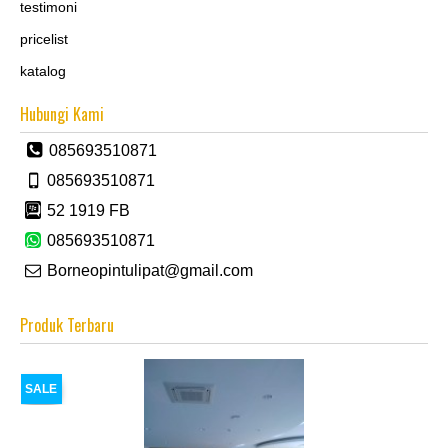
testimoni
pricelist
katalog
Hubungi Kami
085693510871
085693510871
52 1919 FB
085693510871
Borneopintulipat@gmail.com
Produk Terbaru
SALE