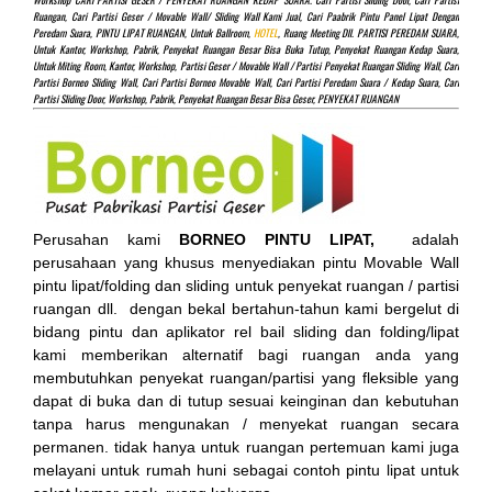
Workshop CARI PARTISI GESER / PENYEKAT RUANGAN KEDAP SUARA. Cari Partisi Sliding Door, Cari Partisi
Ruangan, Cari Partisi Geser / Movable Wall/ Sliding Wall Kami Jual, Cari Paabrik Pintu Panel Lipat Dengan
Peredam Suara, PINTU LIPAT RUANGAN, Untuk Ballroom,
HOTEL
, Ruang Meeting Dll. PARTISI PEREDAM SUARA,
Untuk Kantor, Workshop, Pabrik, Penyekat Ruangan Besar Bisa Buka Tutup, Penyekat Ruangan Kedap Suara,
Untuk Miting Room, Kantor, Workshop, Partisi Geser / Movable Wall / Partisi Penyekat Ruangan Sliding Wall, Cari
Partisi Borneo Sliding Wall, Cari Partisi Borneo Movable Wall, Cari Partisi Peredam Suara / Kedap Suara, Cari
Partisi Sliding Door, Workshop, Pabrik, Penyekat Ruangan Besar Bisa Geser, PENYEKAT RUANGAN
Perusahan kami
BORNEO PINTU LIPAT,
adalah
perusahaan yang khusus menyediakan pintu Movable Wall
pintu lipat/folding dan sliding untuk penyekat ruangan / partisi
ruangan dll. dengan bekal bertahun-tahun kami bergelut di
bidang pintu dan aplikator rel bail sliding dan folding/lipat
kami memberikan alternatif bagi ruangan anda yang
membutuhkan penyekat ruangan/partisi yang fleksible yang
dapat di buka dan di tutup sesuai keinginan dan kebutuhan
tanpa harus mengunakan / menyekat ruangan secara
permanen. tidak hanya untuk ruangan pertemuan kami juga
melayani untuk rumah huni sebagai contoh pintu lipat untuk