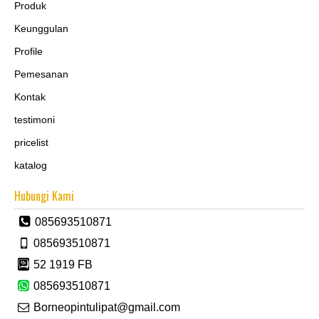
Produk
Keunggulan
Profile
Pemesanan
Kontak
testimoni
pricelist
katalog
Hubungi Kami
085693510871
085693510871
52 1919 FB
085693510871
Borneopintulipat@gmail.com