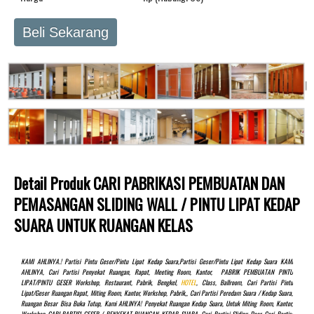
Beli Sekarang
Detail Produk CARI PABRIKASI PEMBUATAN DAN
PEMASANGAN SLIDING WALL / PINTU LIPAT KEDAP
SUARA UNTUK RUANGAN KELAS
KAMI AHLINYA.! Partisi Pintu Geser/pintu Lipat Kedap Suara,partisi Geser/pintu Lipat Kedap Suara KAMI
AHLINYA, Cari Partisi Penyekat Ruangan, Rapat, Meeting Room, Kantor, PABRIK PEMBUATAN PINTU
LIPAT/PINTU GESER Workshop, Restaurant, Pabrik, Bengkel,
HOTEL
, Class, Ballroom, Cari Partisi Pintu
Lipat/Geser Ruangan Rapat, Miting Room, Kantor, Workshop, Pabrik,, Cari Partisi Peredam Suara / Kedap Suara,
Ruangan Besar Bisa Buka Tutup, Kami AHLINYA! Penyekat Ruangan Kedap Suara, Untuk Miting Room, Kantor,