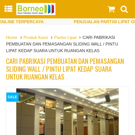
INE TERPERCAYA
PENJUALAN PARTISI LIPAT ONLI
INE TERPERCAYA
PENJUALAN PARTISI LIPAT ONLI
Home
Produk Kami
Partisi Lipat
CARI PABRIKASI
PEMBUATAN DAN PEMASANGAN SLIDING WALL / PINTU
LIPAT KEDAP SUARA UNTUK RUANGAN KELAS
CARI PABRIKASI PEMBUATAN DAN PEMASANGAN
SLIDING WALL / PINTU LIPAT KEDAP SUARA
UNTUK RUANGAN KELAS
SALE