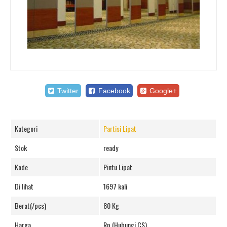
Twitter
Facebook
Google+
Kategori
Partisi Lipat
Stok
ready
Kode
Pintu Lipat
Di lihat
1697 kali
Berat(/pcs)
80 Kg
Harga
Rp (Hubungi CS)