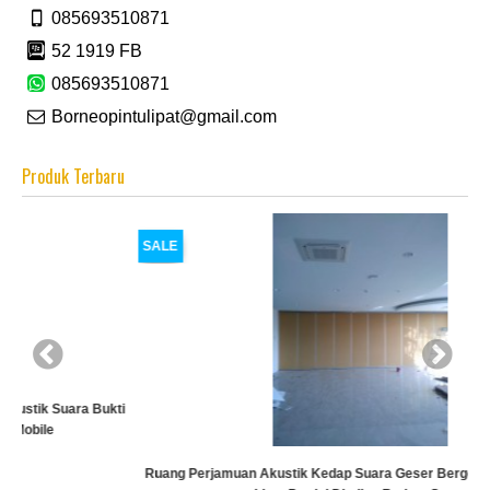
085693510871
52 1919 FB
085693510871
Borneopintulipat@gmail.com
Produk Terbaru
SALE
ti
Ruang Perjamuan Akustik Kedap Suara Geser Bergerak Kayu Ruang