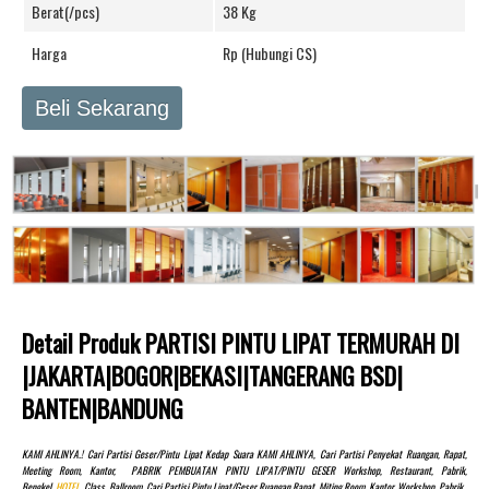
Berat(/pcs)
38 Kg
Harga
Rp (Hubungi CS)
Beli Sekarang
Detail Produk PARTISI PINTU LIPAT TERMURAH DI
|JAKARTA|BOGOR|BEKASI|TANGERANG BSD|
BANTEN|BANDUNG
KAMI AHLINYA.! Cari Partisi Geser/pintu Lipat Kedap Suara KAMI AHLINYA, Cari Partisi Penyekat Ruangan, Rapat,
Meeting Room, Kantor, PABRIK PEMBUATAN PINTU LIPAT/PINTU GESER Workshop, Restaurant, Pabrik,
Bengkel,
HOTEL
, Class, Ballroom, Cari Partisi Pintu Lipat/Geser Ruangan Rapat, Miting Room, Kantor, Workshop, Pabrik,,