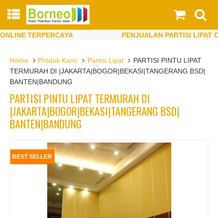
LINE TERPERCAYA
PENJUALAN PARTISI LIPAT ONL
LINE TERPERCAYA
PENJUALAN PARTISI LIPAT ONL
Home
Produk Kami
Partisi Lipat
PARTISI PINTU LIPAT
TERMURAH DI |JAKARTA|BOGOR|BEKASI|TANGERANG BSD|
BANTEN|BANDUNG
PARTISI PINTU LIPAT TERMURAH DI
|JAKARTA|BOGOR|BEKASI|TANGERANG BSD|
BANTEN|BANDUNG
BEST SELLER