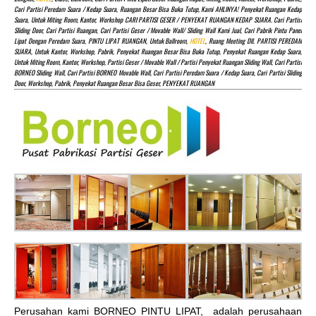
Cari Partisi Peredam Suara / Kedap Suara, Ruangan Besar Bisa Buka Tutup, Kami AHLINYA! Penyekat Ruangan Kedap
Suara, Untuk Miting Room, Kantor, Workshop CARI PARTISI GESER / PENYEKAT RUANGAN KEDAP SUARA. Cari Partisi
Sliding Door, Cari Partisi Ruangan, Cari Partisi Geser / Movable Wall/ Sliding Wall Kami Jual, Cari Pabrik Pintu Panel
Lipat Dengan Peredam Suara, PINTU LIPAT RUANGAN, Untuk Ballroom,
HOTEL
, Ruang Meeting Dll. PARTISI PEREDAM
SUARA, Untuk Kantor, Workshop, Pabrik, Penyekat Ruangan Besar Bisa Buka Tutup, Penyekat Ruangan Kedap Suara,
Untuk Miting Room, Kantor, Workshop, Partisi Geser / Movable Wall / Partisi Penyekat Ruangan Sliding Wall, Cari Partisi
BORNEO Sliding Wall, Cari Partisi BORNEO Movable Wall, Cari Partisi Peredam Suara / Kedap Suara, Cari Partisi Sliding
Door, Workshop, Pabrik, Penyekat Ruangan Besar Bisa Geser, PENYEKAT RUANGAN
Perusahan kami BORNEO PINTU LIPAT, adalah perusahaan