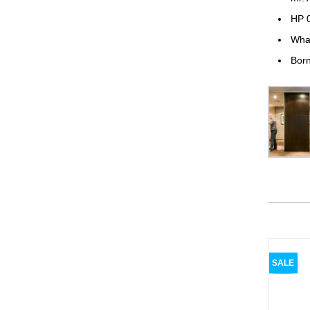
HP 
Wha
Born
SALE