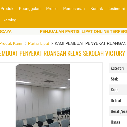
Produk
Keunggulan
Profile
Pemesanan
Kontak
testimoni
katalog
A
PENJUALAN PARTISI LIPAT ONLINE TERPERCAYA
A
PENJUALAN PARTISI LIPAT ONLINE TERPERCAYA
Produk Kami
Partisi Lipat
KAMI PEMBUAT PENYEKAT RUANGAN
EMBUAT PENYEKAT RUANGAN KELAS SEKOLAH VICTORY
Kategori
Stok
Kode
Di lihat
Berat(/pcs
Harga