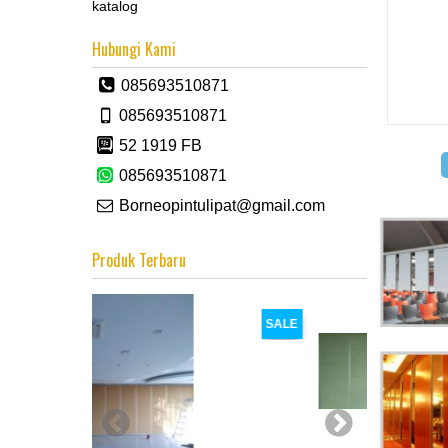
katalog
Hubungi Kami
085693510871
085693510871
52 1919 FB
085693510871
Borneopintulipat@gmail.com
Produk Terbaru
SALE
SALE