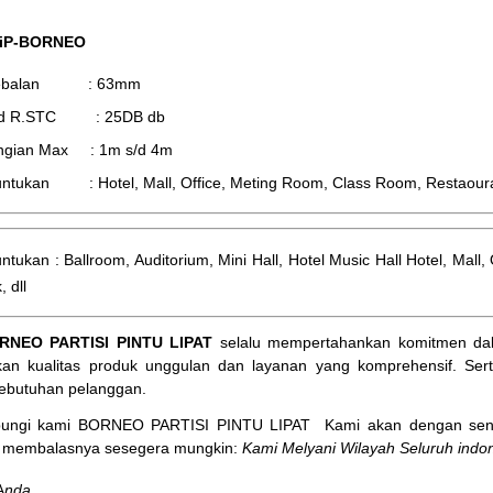
 iP-BORNEO
tebalan : 63mm
d R.STC : 25DB db
ingian Max : 1m s/d 4m
ntukan : Hotel, Mall, Office, Meting Room, Class Room, Restaourant,
ntukan : Ballroom, Auditorium, Mini Hall, Hotel Music Hall Hotel, Mal
, dll
RNEO PARTISI PINTU LIPAT
selalu mempertahankan komitmen dal
an kualitas produk unggulan dan layanan yang komprehensif. Ser
ebutuhan pelanggan.
bungi kami BORNEO PARTISI PINTU LIPAT
Kami akan dengan sena
membalasnya sesegera mungkin:
Kami Melyani Wilayah Seluruh indon
A
nda