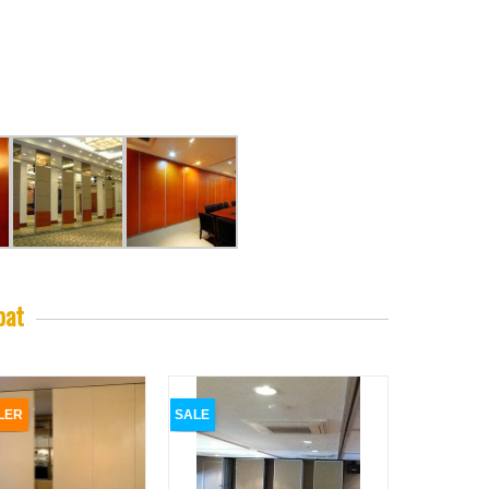
pat
LER
SALE