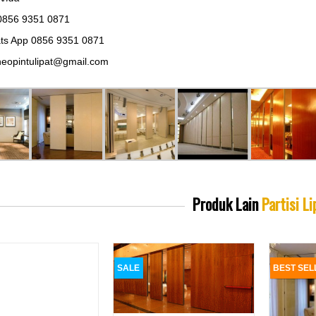
0856 9351 0871
ts App 0856 9351 0871
eopintulipat@gmail.com
Produk Lain
Partisi Li
SALE
BEST SEL