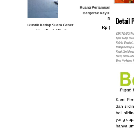
Ruang Perjamuan Akustik Kedap Suara Geser
Ruang Perj
Bergerak Kayu Ruang Lipat Partisi Dinding
Bergerak 
Detail
Redam Suara
 Suara Geser
Rp (Hubungi CS)
tisi Dinding
CARI PEMBUATAN P
Lipat Kedap Suar
Pabrik, Bengkel,
)
Ruangan Kedap Su
Panel Lipat Den
Suara, Untuk Miti
Door, Workshop, 
Kami Pe
dan slidi
bail slid
yang dap
hanya un
.