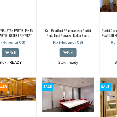
EMBUATAN PARTISI PINTU
Cari Pabrikasi / Pemasangan Partisi
Partisi Ges
PARTISI GESER | PENYEKAT
Pintu Lipat Penyekat Kedap Suara
RUANGAN KE
 SUARA | DI BANTEN |
Untuk Butik
 (Hubungi CS)
Rp (Hubungi CS)
Rp 
TANGERANG
Beli
Beli
Stok : READY
Stok : ready
S
LLER
SALE
SALE