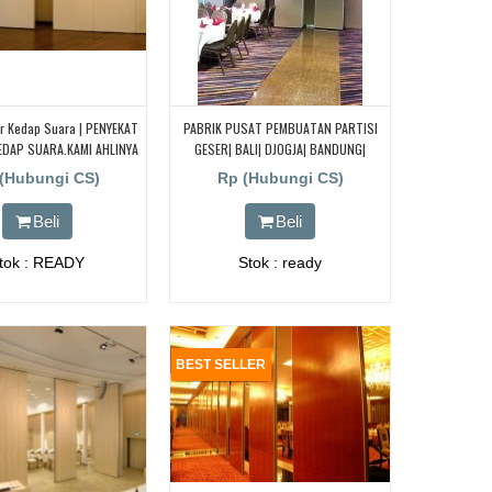
er Kedap Suara | PENYEKAT
PABRIK PUSAT PEMBUATAN PARTISI
DAP SUARA.KAMI AHLINYA
GESER| BALI| DJOGJA| BANDUNG|
BATAM Dll
(Hubungi CS)
Rp (Hubungi CS)
Beli
Beli
tok : READY
Stok : ready
BEST SELLER