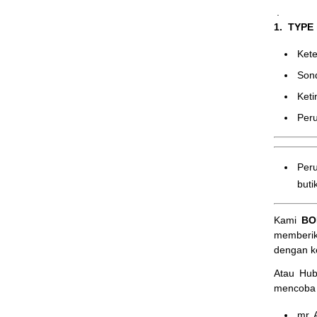
.
1. TYPE
Ke
Son
Ket
Peru
Peru
butik
Kami
BO
memberik
dengan k
Atau Hu
mencoba 
mr. 