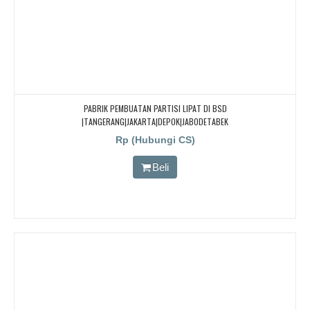
PABRIK PEMBUATAN PARTISI LIPAT DI BSD
|TANGERANG|JAKARTA|DEPOK|JABODETABEK
Rp (Hubungi CS)
Beli