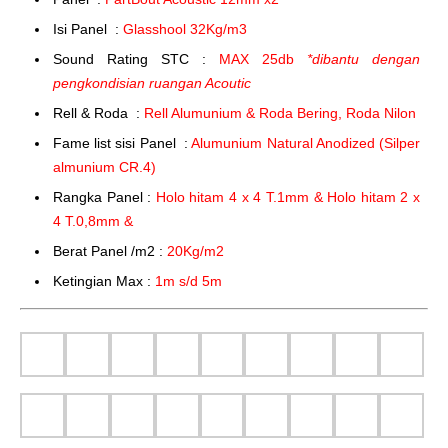
Isi Panel :
Glasshool 32Kg/m3
Sound Rating STC :
MAX 25db
*dibantu dengan
pengkondisian ruangan Acoutic
Rell & Roda :
Rell Alumunium & Roda Bering, Roda Nilon
Fame list sisi Panel :
Alumunium Natural Anodized (Silper
almunium CR.4)
Rangka Panel :
Holo hitam 4 x 4 T.1mm & Holo hitam 2 x
4 T.0,8mm &
Berat Panel /m2 :
20Kg/m2
Ketingian Max :
1m s/d 5m