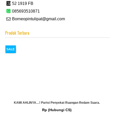
52 1919 FB
085693510871
Borneopintulipat@gmail.com
Produk Terbaru
SALE
KAMI AHLINYA…! Partsi Penyekat Ruangan Redam Suara.
Rp (Hubungi CS)