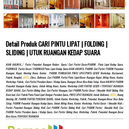
Detail Produk CARI PINTU LIPAT | FOLDING |
SLIDING | UTUK RUANGAN KEDAP SUARA
KAMI AHLINYA…! Partsi Penyekat Ruangan Redam Suara.! Cari Partisi Geser/PABRIK Pintu Lipat Kedap Suara,
PABRIKASI Partisi Geser/ PABRIKASI Pintu Lipat Kedap Suara KAMI AHLINYA, PABRIK Cari Partisi PABRIK Penyekat
Ruangan, Rapat, Meeting Room, Kantor, PABRIK PEMBUATAN PINTU LIPAT/PINTU GESER Workshop, Restaurant,
Pabrik, Bengkel,
HOTEL
, Class, Ballroom, Cari PABRIK Partisi Pintu Lipat/Geser Ruangan Rapat, Miting Room, Kantor,
Workshop, Pabrik,, Cari Partisi Peredam Suara / Kedap Suara, Ruangan Besar Bisa Buka Tutup, Kami AHLINYA! PABRIK
Penyekat Ruangan Kedap Suara, Untuk Miting Room, Kantor, Workshop CARI PARTISI GESER / PENYEKAT RUANGAN
KEDAP SUARA. Cari Partisi Sliding Door, Cari Partisi Ruangan, Cari PABRIK Partisi Geser / Movable Wall/ Sliding Wall
Kami Jual, Cari Pabrik Pintu Panel Lipat Dengan Peredam Suara, PINTU LIPAT RUANGAN, Untuk Ballroom,
HOTEL
, Ruang
Meeting Dll. PABRIK PARTISI PEREDAM SUARA, Untuk Kantor, Workshop, Pabrik, Penyekat Ruangan Besar Bisa Buka
Tutup, PABRIK Penyekat Ruangan Kedap Suara, Untuk Miting Room, Kantor, Workshop, Partisi Geser / Movable Wall /
Partisi Penyekat Ruangan Sliding Wall, Cari PABRIK Partisi Sliding Wall, Cari PABRIK Partisi Movable Wall, Cari
PABRIK Partisi Peredam Suara / Kedap Suara, Cari Partisi Sliding Door, Workshop, Pabrik, Penyekat Ruangan Besar
Bisa Geser, PENYEKAT RUANGAN