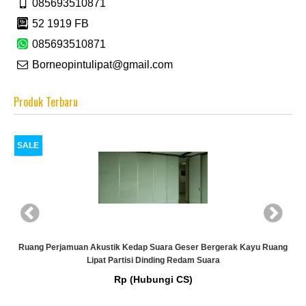
085693510871
52 1919 FB
085693510871
Borneopintulipat@gmail.com
Produk Terbaru
SALE
Ruang Perjamuan Akustik Kedap Suara Geser Bergerak Kayu Ruang
Lipat Partisi Dinding Redam Suara
Rp (Hubungi CS)
g