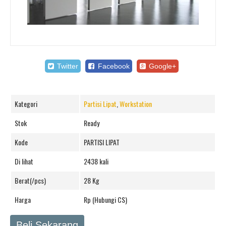
Twitter
Facebook
Google+
Kategori
Partisi Lipat
,
Workstation
Stok
Ready
Kode
PARTISI LIPAT
Di lihat
2438 kali
Berat(/pcs)
28 Kg
Harga
Rp (Hubungi CS)
Beli Sekarang