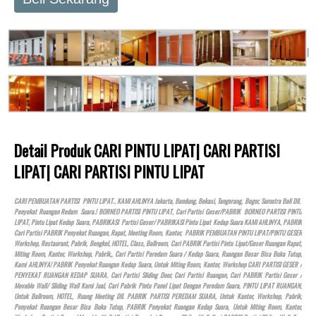
Detail Produk CARI PINTU LIPAT| CARI PARTISI
LIPAT| CARI PARTISI PINTU LIPAT
CARI PEMBUATAN PARTISI PINTU LIPAT.. KAMI AHLINYA Jakarta, Bandung, Bekasi, Tangerang, Bogor, Sumatra Bali Dll.
Penyekat Ruangan Redam Suara.! BORNEO PARTISI PINTU LIPAT, Cari Partisi Geser/PABRIK BORNEO PARTISI PINTU
LIPAT, Pintu Lipat Kedap Suara, PABRIKASI Partisi Geser/ PABRIKASI Pintu Lipat Kedap Suara KAMI AHLINYA, PABRIK
Cari Partisi PABRIK Penyekat Ruangan, Rapat, Meeting Room, Kantor, PABRIK PEMBUATAN PINTU LIPAT/PINTU GESER
Workshop, Restaurant, Pabrik, Bengkel,
HOTEL
, Class, Ballroom, Cari PABRIK Partisi Pintu Lipat/Geser Ruangan Rapat,
Miting Room, Kantor, Workshop, Pabrik,, Cari Partisi Peredam Suara / Kedap Suara, Ruangan Besar Bisa Buka Tutup,
Kami AHLINYA! PABRIK Penyekat Ruangan Kedap Suara, Untuk Miting Room, Kantor, Workshop CARI PARTISI GESER /
PENYEKAT RUANGAN KEDAP SUARA. Cari Partisi Sliding Door, Cari Partisi Ruangan, Cari PABRIK Partisi Geser /
Movable Wall/ Sliding Wall Kami Jual, Cari Pabrik Pintu Panel Lipat Dengan Peredam Suara, PINTU LIPAT RUANGAN,
Untuk Ballroom,
HOTEL
, Ruang Meeting Dll. PABRIK PARTISI PEREDAM SUARA, Untuk Kantor, Workshop, Pabrik,
Penyekat Ruangan Besar Bisa Buka Tutup, PABRIK Penyekat Ruangan Kedap Suara, Untuk Miting Room, Kantor,