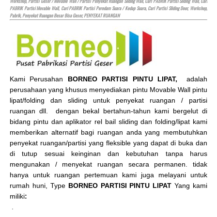
Workshop, Partisi Geser / Movable Wall / Partisi Penyekat Ruangan Sliding Wall, Cari PABRIK Partisi Sliding Wall, Cari
PABRIK Partisi Movable Wall, Cari PABRIK Partisi Peredam Suara / Kedap Suara, Cari Partisi Sliding Door, Workshop,
Pabrik, Penyekat Ruangan Besar Bisa Geser, PENYEKAT RUANGAN
Kami Perusahan
BORNEO PARTISI PINTU LIPAT,
adalah
perusahaan yang khusus menyediakan pintu Movable Wall pintu
lipat/folding dan sliding untuk penyekat ruangan / partisi
ruangan dll. dengan bekal bertahun-tahun kami bergelut di
bidang pintu dan aplikator rel bail sliding dan folding/lipat kami
memberikan alternatif bagi ruangan anda yang membutuhkan
penyekat ruangan/partisi yang fleksible yang dapat di buka dan
di tutup sesuai keinginan dan kebutuhan tanpa harus
mengunakan / menyekat ruangan secara permanen. tidak
hanya untuk ruangan pertemuan kami juga melayani untuk
rumah huni, Type
BORNEO PARTISI PINTU LIPAT
Yang kami
miliki
:
.