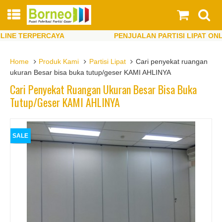
NE TERPERCAYA
PENJUALAN PARTISI LIPAT ONLIN
NE TERPERCAYA
PENJUALAN PARTISI LIPAT ONLIN
Home
Produk Kami
Partisi Lipat
Cari penyekat ruangan
ukuran Besar bisa buka tutup/geser KAMI AHLINYA
Cari Penyekat Ruangan Ukuran Besar Bisa Buka
Tutup/geser KAMI AHLINYA
SALE