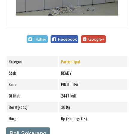
Twitter
Facebook
Google+
Kategori
Partisi Lipat
Stok
READY
Kode
PINTU LIPAT
Di lihat
2447 kali
Berat(/pcs)
38 Kg
Harga
Rp (Hubungi CS)
Beli Sekarang