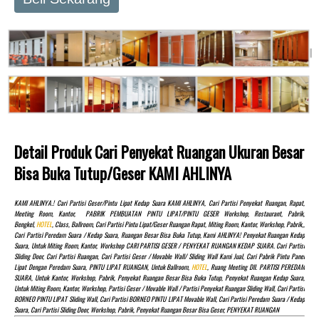
Detail Produk Cari Penyekat Ruangan Ukuran Besar
Bisa Buka Tutup/geser KAMI AHLINYA
KAMI AHLINYA.! Cari Partisi Geser/pintu Lipat Kedap Suara KAMI AHLINYA, Cari Partisi Penyekat Ruangan, Rapat,
Meeting Room, Kantor, PABRIK PEMBUATAN PINTU LIPAT/PINTU GESER Workshop, Restaurant, Pabrik,
Bengkel,
HOTEL
, Class, Ballroom, Cari Partisi Pintu Lipat/Geser Ruangan Rapat, Miting Room, Kantor, Workshop, Pabrik,,
Cari Partisi Peredam Suara / Kedap Suara, Ruangan Besar Bisa Buka Tutup, Kami AHLINYA! Penyekat Ruangan Kedap
Suara, Untuk Miting Room, Kantor, Workshop CARI PARTISI GESER / PENYEKAT RUANGAN KEDAP SUARA. Cari Partisi
Sliding Door, Cari Partisi Ruangan, Cari Partisi Geser / Movable Wall/ Sliding Wall Kami Jual, Cari Pabrik Pintu Panel
Lipat Dengan Peredam Suara, PINTU LIPAT RUANGAN, Untuk Ballroom,
HOTEL
, Ruang Meeting Dll. PARTISI PEREDAM
SUARA, Untuk Kantor, Workshop, Pabrik, Penyekat Ruangan Besar Bisa Buka Tutup, Penyekat Ruangan Kedap Suara,
Untuk Miting Room, Kantor, Workshop, Partisi Geser / Movable Wall / Partisi Penyekat Ruangan Sliding Wall, Cari Partisi
BORNEO PINTU LIPAT Sliding Wall, Cari Partisi BORNEO PINTU LIPAT Movable Wall, Cari Partisi Peredam Suara / Kedap
Suara, Cari Partisi Sliding Door, Workshop, Pabrik, Penyekat Ruangan Besar Bisa Geser, PENYEKAT RUANGAN