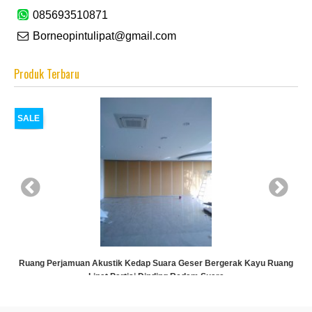
085693510871
Borneopintulipat@gmail.com
Produk Terbaru
SALE
ti
Ruang Perjamuan Akustik Kedap Suara Geser Bergerak Kayu Ruang
Lipat Partisi Dinding Redam Suara
Rp (Hubungi CS)