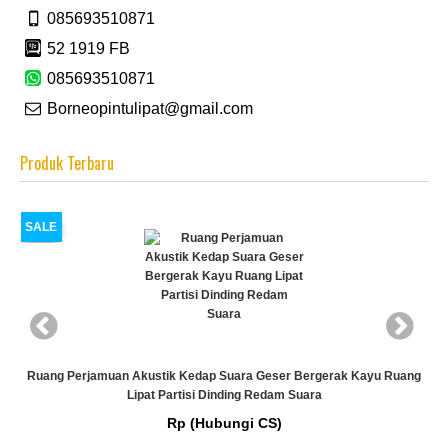
085693510871
52 1919 FB
085693510871
Borneopintulipat@gmail.com
Produk Terbaru
SALE
 Perjamuan Akustik Kedap Suara Geser Bergerak Kayu Ruang
Ruang Perj
Lipat Partisi Dinding Redam Suara
Rp (Hubungi CS)