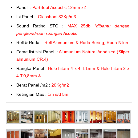
Panel :
PartBout Acoustic 12mm x2
Isi Panel :
Glasshool 32Kg/m3
Sound Rating STC :
MAX 25db
*dibantu dengan
pengkondisian ruangan Acoutic
Rell & Roda :
Rell Alumunium & Roda Bering, Roda Nilon
Fame list sisi Panel :
Alumunium Natural Anodized (Silper
almunium CR.4)
Rangka Panel :
Holo hitam 4 x 4 T.1mm & Holo hitam 2 x
4 T.0,8mm &
Berat Panel /m2 :
20Kg/m2
Ketingian Max :
1m s/d 5m