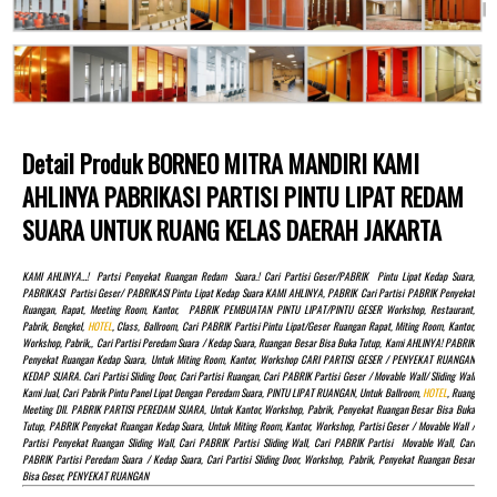
Detail Produk BORNEO MITRA MANDIRI KAMI
AHLINYA PABRIKASI PARTISI PINTU LIPAT REDAM
SUARA UNTUK RUANG KELAS DAERAH JAKARTA
KAMI AHLINYA…! Partsi Penyekat Ruangan Redam Suara.! Cari Partisi Geser/PABRIK Pintu Lipat Kedap Suara,
PABRIKASI Partisi Geser/ PABRIKASI Pintu Lipat Kedap Suara KAMI AHLINYA, PABRIK Cari Partisi PABRIK Penyekat
Ruangan, Rapat, Meeting Room, Kantor, PABRIK PEMBUATAN PINTU LIPAT/PINTU GESER Workshop, Restaurant,
Pabrik, Bengkel,
HOTEL
, Class, Ballroom, Cari PABRIK Partisi Pintu Lipat/Geser Ruangan Rapat, Miting Room, Kantor,
Workshop, Pabrik,, Cari Partisi Peredam Suara / Kedap Suara, Ruangan Besar Bisa Buka Tutup, Kami AHLINYA! PABRIK
Penyekat Ruangan Kedap Suara, Untuk Miting Room, Kantor, Workshop CARI PARTISI GESER / PENYEKAT RUANGAN
KEDAP SUARA. Cari Partisi Sliding Door, Cari Partisi Ruangan, Cari PABRIK Partisi Geser / Movable Wall/ Sliding Wall
Kami Jual, Cari Pabrik Pintu Panel Lipat Dengan Peredam Suara, PINTU LIPAT RUANGAN, Untuk Ballroom,
HOTEL
, Ruang
Meeting Dll. PABRIK PARTISI PEREDAM SUARA, Untuk Kantor, Workshop, Pabrik, Penyekat Ruangan Besar Bisa Buka
Tutup, PABRIK Penyekat Ruangan Kedap Suara, Untuk Miting Room, Kantor, Workshop, Partisi Geser / Movable Wall /
Partisi Penyekat Ruangan Sliding Wall, Cari PABRIK Partisi Sliding Wall, Cari PABRIK Partisi Movable Wall, Cari
PABRIK Partisi Peredam Suara / Kedap Suara, Cari Partisi Sliding Door, Workshop, Pabrik, Penyekat Ruangan Besar
Bisa Geser, PENYEKAT RUANGAN