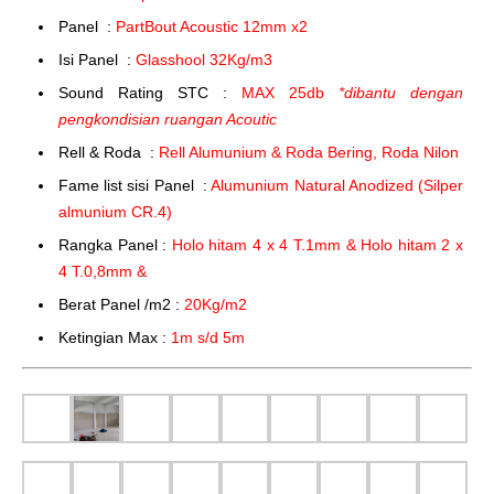
Panel :
PartBout Acoustic 12mm x2
Isi Panel :
Glasshool 32Kg/m3
Sound Rating STC :
MAX 25db
*dibantu dengan
pengkondisian ruangan Acoutic
Rell & Roda :
Rell Alumunium & Roda Bering, Roda Nilon
Fame list sisi Panel :
Alumunium Natural Anodized (Silper
almunium CR.4)
Rangka Panel :
Holo hitam 4 x 4 T.1mm & Holo hitam 2 x
4 T.0,8mm &
Berat Panel /m2 :
20Kg/m2
Ketingian Max :
1m s/d 5m