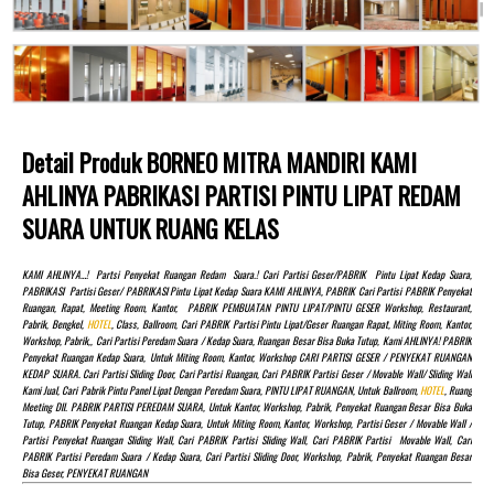
Detail Produk BORNEO MITRA MANDIRI KAMI
AHLINYA PABRIKASI PARTISI PINTU LIPAT REDAM
SUARA UNTUK RUANG KELAS
KAMI AHLINYA…! Partsi Penyekat Ruangan Redam Suara.! Cari Partisi Geser/PABRIK Pintu Lipat Kedap Suara,
PABRIKASI Partisi Geser/ PABRIKASI Pintu Lipat Kedap Suara KAMI AHLINYA, PABRIK Cari Partisi PABRIK Penyekat
Ruangan, Rapat, Meeting Room, Kantor, PABRIK PEMBUATAN PINTU LIPAT/PINTU GESER Workshop, Restaurant,
Pabrik, Bengkel,
HOTEL
, Class, Ballroom, Cari PABRIK Partisi Pintu Lipat/Geser Ruangan Rapat, Miting Room, Kantor,
Workshop, Pabrik,, Cari Partisi Peredam Suara / Kedap Suara, Ruangan Besar Bisa Buka Tutup, Kami AHLINYA! PABRIK
Penyekat Ruangan Kedap Suara, Untuk Miting Room, Kantor, Workshop CARI PARTISI GESER / PENYEKAT RUANGAN
KEDAP SUARA. Cari Partisi Sliding Door, Cari Partisi Ruangan, Cari PABRIK Partisi Geser / Movable Wall/ Sliding Wall
Kami Jual, Cari Pabrik Pintu Panel Lipat Dengan Peredam Suara, PINTU LIPAT RUANGAN, Untuk Ballroom,
HOTEL
, Ruang
Meeting Dll. PABRIK PARTISI PEREDAM SUARA, Untuk Kantor, Workshop, Pabrik, Penyekat Ruangan Besar Bisa Buka
Tutup, PABRIK Penyekat Ruangan Kedap Suara, Untuk Miting Room, Kantor, Workshop, Partisi Geser / Movable Wall /
Partisi Penyekat Ruangan Sliding Wall, Cari PABRIK Partisi Sliding Wall, Cari PABRIK Partisi Movable Wall, Cari
PABRIK Partisi Peredam Suara / Kedap Suara, Cari Partisi Sliding Door, Workshop, Pabrik, Penyekat Ruangan Besar
Bisa Geser, PENYEKAT RUANGAN